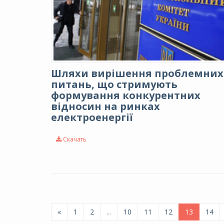
Шляхи вирішення проблемних
питань, що стримують
формування конкурентних
відносин на ринках
електроенергії
Скачать
«
1
2
...
10
11
12
13
14