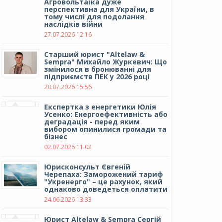
Агровольтаїка дуже
перспективна для України, в
тому числі для подолання
наслідків війни
27.07.2026 12:16
Cтарший юрист "Altelaw &
Sempra" Михайло Журкевич: Що
змінилося в бронюванні для
підприємств ПЕК у 2026 році
20.07.2026 15:56
Експертка з енергетики Юлія
Усенко: Енергоефективність або
деградація - перед яким
вибором опинилися громади та
бізнес
02.07.2026 11:02
Юрисконсульт Євгеній
Черепаха: Заморожений тариф
"Укренерго" – це рахунок, який
однаково доведеться оплатити
24.06.2026 13:33
Юрист Altelaw & Sempra Сергій