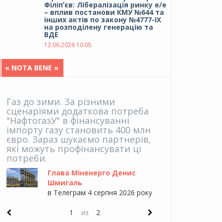
Філіпʼєв: Лібералізація ринку е/е
– вплив постанови КМУ №644 та
інших актів по закону №4777-IX
на розподілену генерацію та
ВДЕ
12.06.2026 10:05
« NOTA BENE »
Газ до зими. За різними
Брехт був
сценаріями додаткова потреба
сутністю 
"НафтогазУ" в фінансуванні
креативно
імпорту газу становить 400 млн
українсь
євро. Зараз шукаємо партнерів,
захоплюєт
які можуть профінансувати ці
якій "Укр
потреби.
премії ам
Едісона, 
Глава Міненерго Денис
аналогом
Шмигаль
в Телеграм 4 серпня 2026 року
1
из
2