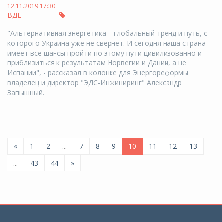
12.11.2019 17:30
ВДЕ
"Альтернативная энергетика – глобальный тренд и путь, с
которого Украина уже не свернет. И сегодня наша страна
имеет все шансы пройти по этому пути цивилизованно и
приблизиться к результатам Норвегии и Дании, а не
Испании", - рассказал в колонке для Энергореформы
владелец и директор "ЭДС-Инжиниринг" Александр
Запышный.
«
1
2
...
7
8
9
10
11
12
13
...
43
44
»