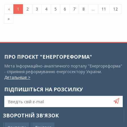
«
1
2
3
4
5
6
7
8
...
11
12
»
ПРО ПРОЄКТ "ЕНЕРГОРЕФОРМА"
Мета Інформаційно-аналітичного порталу "Енергореформа"
- сприяння реформуванню енергосектору України.
Детальніше >
ПІДПИШІТЬСЯ НА РОЗСИЛКУ
ЗВОРОТНІЙ ЗВ'ЯЗОК