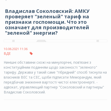
Владислав Соколовский: АМКУ
проверяет "зеленый" тариф на
признаки госпомощи. Что это
означает для производителей
"зеленой" энергии?
10.06.2021 11:36
ВДЕ
Нинішні обставини схожі на минулорічні, пов’язані з
конституційним поданням щодо законності "зеленого"
тарифу. Держава у такий саме "гібридний" спосіб тиснула на
власників ВЕС та СЕС, щоби підписати Меморандум, який
передбачав зниження вартості чистої електроенергії. -
адвокат, управляющий партнер "Соколовский и партнеры"
Владислав Соколовский.