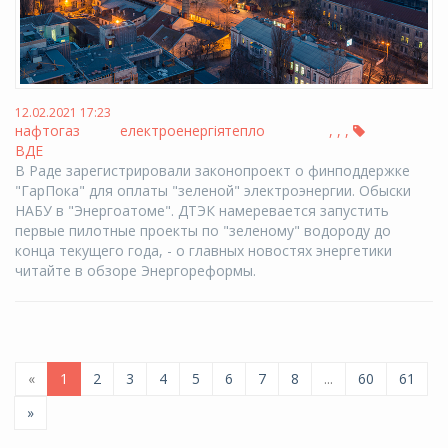
12.02.2021 17:23
нафтогаз
електроенергія
тепло
,
,
,
ВДЕ
В Раде зарегистрировали законопроект о финподдержке
"ГарПока" для оплаты "зеленой" электроэнергии. Обыски
НАБУ в "Энергоатоме". ДТЭК намеревается запустить
первые пилотные проекты по "зеленому" водороду до
конца текущего года, - о главных новостях энергетики
читайте в обзоре Энергореформы.
«
1
2
3
4
5
6
7
8
...
60
61
»