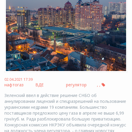
02.04.2021 17:39
нафтогаз
ВДЕ
регулятор
,
,
Зеленский ввел в действие решение СНБО об
аннулировании лицензий и спецразрешений на пользование
украинскими недрами 19 компаниям. Большинство
поставщиков предложило цену газа в апреле не выше 6,99
грн/куб. м. Рада разблокировала большую приватизацию.
Конкурсная комиссия НКРЭКУ объявила очередной конкурс
на должность члена регулятора, - о главних новостях