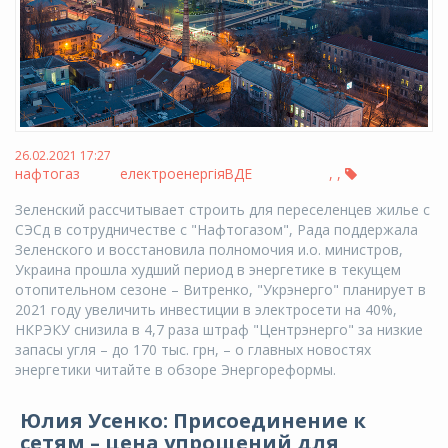
26.02.2021 17:27
нафтогаз
електроенергія
ВДЕ
,
,
Зеленский рассчитывает строить для переселенцев жилье с
СЭСд в сотрудничестве с "Нафтогазом", Рада поддержала
Зеленского и восстановила полномочия и.о. министров,
Украина прошла худший период в энергетике в текущем
отопительном сезоне – Витренко, "Укрэнерго" планирует в
2021 году увеличить инвестиции в электросети на 40%,
НКРЭКУ снизила в 4,7 раза штраф "Центрэнерго" за низкие
запасы угля – до 170 тыс. грн, – о главных новостях
энергетики читайте в обзоре Энергореформы.
Юлия Усенко: Присоединение к
сетям – цена упрощений для