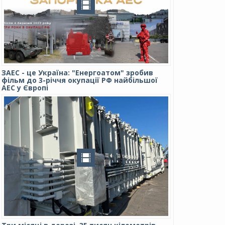
ЗАЕС - це Україна: "Енергоатом" зробив
фільм до 3-річчя окупації РФ найбільшої
АЕС у Європі