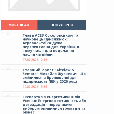
MUST READ
ПОПУЛЯРНО
Глава АСЕУ Соколовський та
науковець Присяжнюк:
Агровольтаїка дуже
перспективна для України, в
тому числі для подолання
наслідків війни
27.07.2026 12:16
Cтарший юрист "Altelaw &
Sempra" Михайло Журкевич: Що
змінилося в бронюванні для
підприємств ПЕК у 2026 році
20.07.2026 15:56
Експертка з енергетики Юлія
Усенко: Енергоефективність або
деградація - перед яким
вибором опинилися громади та
бізнес