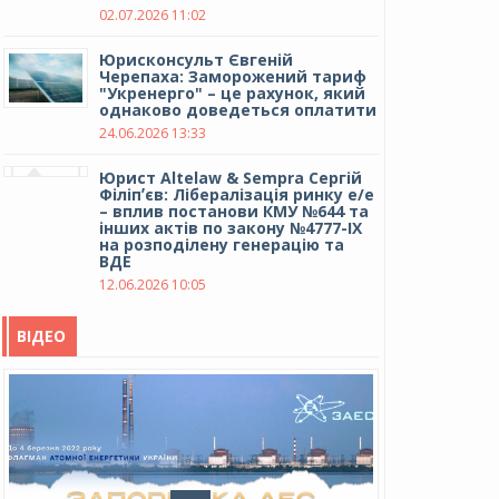
02.07.2026 11:02
Юрисконсульт Євгеній
Черепаха: Заморожений тариф
"Укренерго" – це рахунок, який
однаково доведеться оплатити
24.06.2026 13:33
Юрист Altelaw & Sempra Сергій
Філіпʼєв: Лібералізація ринку е/е
– вплив постанови КМУ №644 та
інших актів по закону №4777-IX
на розподілену генерацію та
ВДЕ
12.06.2026 10:05
ВІДЕО