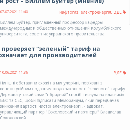
 рост – Виллем Буйтер (мнение)
07.07.2021 11:40
нафтогаз
,
електроенергія
,
ВДЕ
Виллем Буйтер, приглашенный профессор кафедры
международных и общественных отношений Колумбийского
университета, советник украинского правительства.
 проверяет "зеленый" тариф на
 означает для производителей
10.06.2021 11:36
ВДЕ
Нинішні обставини схожі на минулорічні, пов’язані з
конституційним поданням щодо законності "зеленого" тарифу.
Держава у такий саме "гібридний" спосіб тиснула на власників
ВЕС та СЕС, щоби підписати Меморандум, який передбачав
зниження вартості чистої електроенергії. - адвокат,
управляющий партнер "Соколовский и партнеры" Владислав
Соколовский.