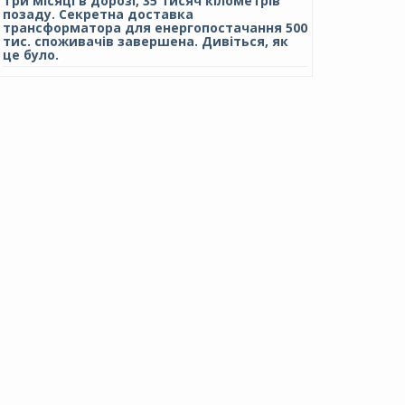
Три місяці в дорозі, 35 тисяч кілометрів
позаду. Секретна доставка
трансформатора для енергопостачання 500
тис. споживачів завершена. Дивіться, як
це було.