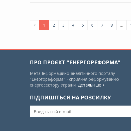
«
1
2
3
4
5
6
7
8
...
ПРО ПРОЄКТ "ЕНЕРГОРЕФОРМА"
Мета Інформаційно-аналітичного порталу
"Енергореформа" - сприяння реформуванню
енергосектору України.
Детальніше >
ПІДПИШІТЬСЯ НА РОЗСИЛКУ