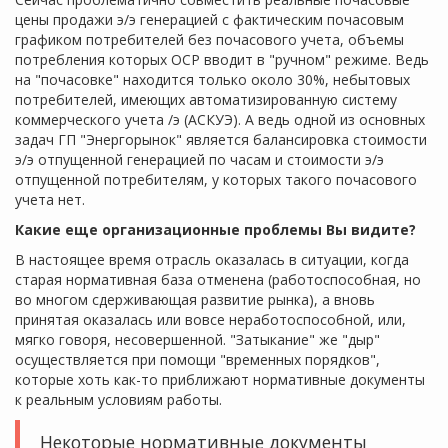
цены продажи э/э генерацией с фактическим почасовым
графиком потребителей без почасового учета, объемы
потребления которых ОСР вводит в "ручном" режиме. Ведь
на "почасовке" находится только около 30%, небытовых
потребителей, имеющих автоматизированную систему
коммерческого учета /э (АСКУЭ). А ведь одной из основных
задач ГП "Энергорынок" является балансировка стоимости
э/э отпущенной генерацией по часам и стоимости э/э
отпущенной потребителям, у которых такого почасового
учета нет.
Какие еще организационные проблемы Вы видите?
В настоящее время отрасль оказалась в ситуации, когда
старая нормативная база отменена (работоспособная, но
во многом сдерживающая развитие рынка), а вновь
принятая оказалась или вовсе неработоспособной, или,
мягко говоря, несовершенной. "Затыкание" же "дыр"
осуществляется при помощи "временных порядков",
которые хоть как-то приближают нормативные документы
к реальным условиям работы.
Некоторые нормативные документы