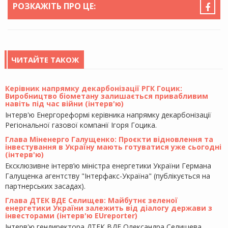
РОЗКАЖІТЬ ПРО ЦЕ:
ЧИТАЙТЕ ТАКОЖ
Керівник напрямку декарбонізації РГК Гоцик:
Виробництво біометану залишається привабливим
навіть під час війни (інтерв'ю)
Інтерв'ю Енергореформі керівника напрямку декарбонізації
Регіональної газової компанії Ігоря Гоцика.
Глава Міненерго Галущенко: Проєкти відновлення та
інвестування в Україну мають готуватися уже сьогодні
(інтерв'ю)
Ексклюзивне інтерв’ю міністра енергетики України Германа
Галущенка агентству "Інтерфакс-Україна" (публікується на
партнерських засадах).
Глава ДТЕК ВДЕ Селищев: Майбутнє зеленої
енергетики України залежить від діалогу держави з
інвесторами (інтерв'ю EUreporter)
Інтерв'ю гендиректора ДТЕК ВДЕ Олександра Селищева