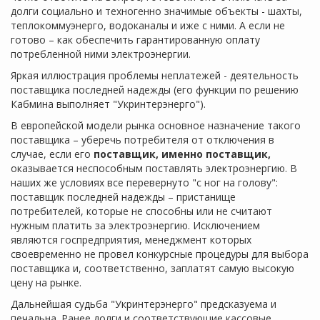
долги социально и техногенно значимые объекты - шахты,
теплокоммуэнерго, водоканалы и иже с ними. А если не
готово – как обеспечить гарантированную оплату
потребленной ними электроэнергии.
Яркая иллюстрация проблемы неплатежей - деятельность
поставщика последней надежды (его функции по решению
Кабмина выполняет "Укринтерэнерго").
В европейской модели рынка основное назначение такого
поставщика – уберечь потребителя от отключения в
случае, если его
поставщик, именно поставщик,
оказывается неспособным поставлять электроэнергию. В
наших же условиях все перевернуто "с ног на голову":
поставщик последней надежды – пристанище
потребителей, которые не способны или не считают
нужным платить за электроэнергию. Исключением
являются госпредприятия, менеджмент которых
своевременно не провел конкурсные процедуры для выбора
поставщика и, соответственно, заплатят самую высокую
цену на рынке.
Дальнейшая судьба "Укринтерэнерго" предсказуема и
печальна. Ранее долги и соответствующие кассовые