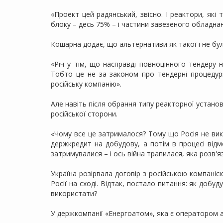
«Проект цей радянський, звісно. І реактори, які
блоку – десь 75% – і частини завезеного обладнан
Кошарна додає, що альтернативи як такої і не бул
«Річ у тім, що насправді повноцінного тендеру н
Тобто це не за законом про тендерні процедур
російську компанію».
Але навіть після обрання типу реакторної установ
російської сторони.
«Чому все це затрималося? Тому що Росія не вик
держкредит на добудову, а потім в процесі відм
затримувалися – і ось війна трапилася, яка розв'
Україна розірвала договір з російською компанією
Росії на сході. Відтак, постало питання: як добу
використати?
У держкомпанії «Енергоатом», яка є оператором а