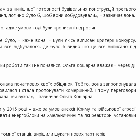
 там за нинішньої готовності будівельних конструкцій третього
ня, логічно було б, щоб вони добудовували», – зазначає вона.
о, адже умови тоді були прописані під росіян.
е було, – каже вона. – Були якісь виписані критерії конкурсу.
и все відбувалося, де було б видно що це все виписано під
ки роботи так і не почалися. Ольга Кошарна вважає – через дії
онала початкових своїх обіцянок. Тобто, вона запропонувала
овилася і стала пропонувати комерційний. І тому переговори
язала цей вузол», – зазначає Ольга Кошарна.
 у 2015 році – вже за умов анексії Криму та військової агресії
дувати енергоблоки на Хмельниччині та які реакторні установки
томної станції, вирішили шукати нових партнерів.