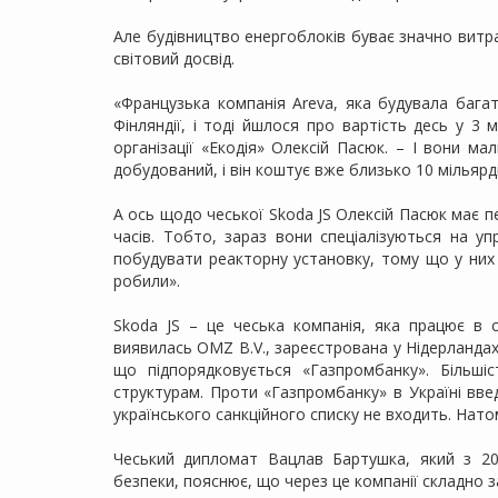
Але будівництво енергоблоків буває значно витр
світовий досвід.
«Французька компанія Areva, яка будувала багат
Фінляндії, і тоді йшлося про вартість десь у 3
організації «Екодія» Олексій Пасюк. – І вони м
добудований, і він коштує вже близько 10 мільярді
А ось щодо чеської Skoda JS Олексій Пасюк має 
часів. Тобто, зараз вони спеціалізуються на уп
побудувати реакторну установку, тому що у них 
робили».
Skoda JS – це чеська компанія, яка працює в с
виявилась OMZ B.V., зареєстрована у Нідерландах
що підпорядковується «Газпромбанку». Більші
структурам. Проти «Газпромбанку» в Україні введе
українського санкційного списку не входить. Натом
Чеський дипломат Вацлав Бартушка, який з 20
безпеки, пояснює, що через це компанії складно 