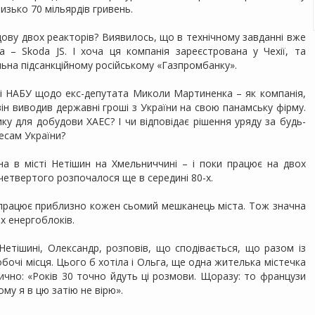
изько 70 мільярдів гривень.
ву двох реакторів? Виявилось, що в технічному завданні вже
 – Skoda JS. І хоча ця компанія зареєстрована у Чехії, та
льна підсанкційному російському «Газпромбанку».
раві НАБУ щодо екс-депутата Миколи Мартиненка – як компанія,
він виводив державні гроші з України на свою панамську фірму.
у для добудови ХАЕС? І чи відповідає рішення уряду за будь-
есам України?
а в місті Нетішин на Хмельниччині – і поки працює на двох
четвертого розпочалося ще в середині 80-х.
працює приблизно кожен сьомий мешканець міста. Тож значна
х енергоблоків.
 Нетішині, Олександр, розповів, що сподівається, що разом із
обочі місця. Цього б хотіла і Ольга, ще одна жителька містечка
тично: «Років 30 точно йдуть ці розмови. Щоразу: то французи
Тому я в цю затію не вірю».