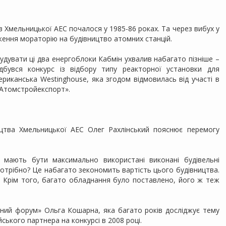
 Хмельницької АЕС почалося у 1985-86 роках. Та через вибух у
ження мораторію на будівництво атомних станцій.
удувати ці два енергоблоки Кабмін ухвалив набагато пізніше –
дбувся конкурс із відбору типу реакторної установки для
ериканська Westinghouse, яка згодом відмовилась від участі в
«Атомстройекспорт».
ицтва Хмельницької АЕС Олег Рахлінський пояснює перемогу
 мають бути максимально використані виконані будівельні
о потрібно? Це набагато зекономить вартість цього будівництва.
. Крім того, багато обладнання було поставлено, його ж теж
ерний форум» Ольга Кошарна, яка багато років досліджує тему
ського партнера на конкурсі в 2008 році.