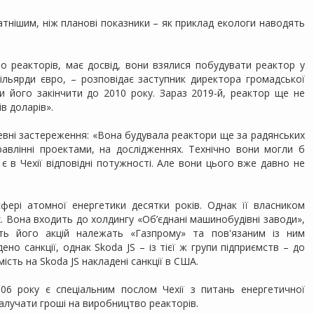
атнішим, ніж планові показники – як приклад екологи наводять
о реакторів, має досвід, вони взялися побудувати реактор у
 мільярди євро, – розповідає заступник директора громадської
али його закінчити до 2010 року. Зараз 2019-й, реактор ще не
в доларів».
певні застереження: «Вона будувала реактори ще за радянських
равлінні проектами, на дослідженнях. Технічно вони могли б
є в Чехії відповідні потужності. Але вони цього вже давно не
фері атомної енергетики десятки років. Однак її власником
. Вона входить до холдингу «Об’єднані машинобудівні заводи»,
сть його акцій належать «Газпрому» та пов'язаним із ним
но санкції, однак Skoda JS – із тієї ж групи підприємств – до
ість на Skoda JS накладені санкції в США.
06 року є спеціальним послом Чехії з питань енергетичної
залучати гроші на виробництво реакторів.