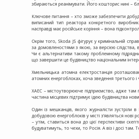
збираються реанімувати. Його кошторис нині – бл
Ключове питання – хто зможе забезпечити добудо
виписаний тип реактора конкретного виробника
насправді має російське коріння – вона підконтро
Окрім того, Skoda JS фігурує у кримінальній сп
за домовленостями з якою, за версією слідства, 
Чи є альтернативи такому проблемному підрядник
що завершити це будівництво національним інтер
Хмельницька атомна електростанція розташован
атомних енергоблоках, хоча зведення третього і 
ХАЕС – містоутворююче підприємство, адже там 
частина місцевих підтримує ідею будівництва нови
Один із мешканців, якого журналісти зустріли в
добудовою енергоблоків у місті з’являться нові р
– утім, ставиться вона до цієї перспективи скеп
будуватимуть, то чехи, то Росія. А віз і досі там. 