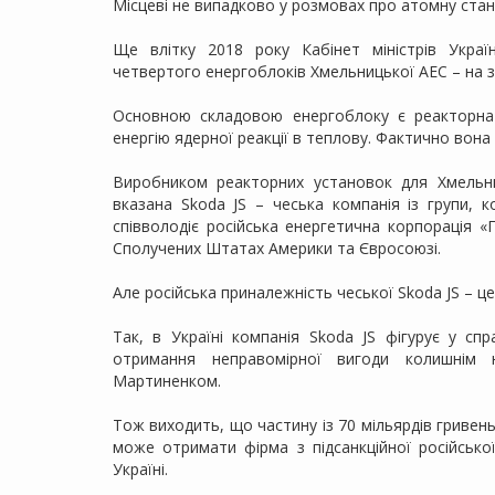
Місцеві не випадково у розмовах про атомну станц
Ще влітку 2018 року Кабінет міністрів Укра
четвертого енергоблоків Хмельницької АЕС – на з
Основною складовою енергоблоку є реакторна
енергію ядерної реакції в теплову. Фактично вон
Виробником реакторних установок для Хмельн
вказана Skoda JS – чеська компанія із групи, 
співволодіє російська енергетична корпорація «
Сполучених Штатах Америки та Євросоюзі.
Але російська приналежність чеської Skoda JS – ц
Так, в Україні компанія Skoda JS фігурує у с
отримання неправомірної вигоди колишнім
Мартиненком.
Тож виходить, що частину із 70 мільярдів гривен
може отримати фірма з підсанкційної російської
Україні.