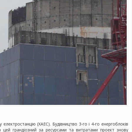
 електростанцію (ХАЕС). Будівництво 3-го і 4-го енергоблоків
р цей грандіозний за ресурсами та витратами проект знову