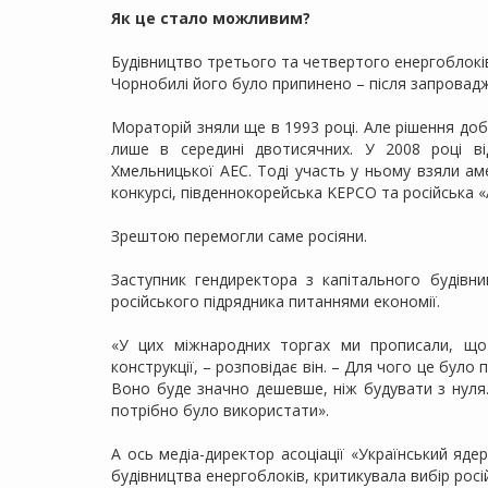
Як це стало можливим?
Будівництво третього та четвертого енергоблоків
Чорнобилі його було припинено – після запровад
Мораторій зняли ще в 1993 році. Але рішення доб
лише в середині двотисячних. У 2008 році ві
Хмельницької АЕС. Тоді участь у ньому взяли ам
конкурсі, південнокорейська KEPCO та російська 
Зрештою перемогли саме росіяни.
Заступник гендиректора з капітального будівн
російського підрядника питаннями економії.
«У цих міжнародних торгах ми прописали, що
конструкції, – розповідає він. – Для чого це бул
Воно буде значно дешевше, ніж будувати з нуля
потрібно було використати».
А ось медіа-директор асоціації «Український яд
будівництва енергоблоків, критикувала вибір росій