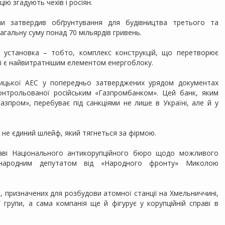
ію згадують чехів і росіян.
їни затвердив обґрунтування для будівництва третього та
агальну суму понад 70 мільярдів гривень.
 установка – тобто, комплекс конструкцій, що перетворює
а і є найвитратнішим елементом енергоблоку.
ицької АЕС у попередньо затверджених урядом документах
контрольованої російським «Газпромбанком». Цей банк, яким
Газпром», перебуває під санкціями не лише в Україні, але й у
е не єдиний шлейф, який тягнеться за фірмою.
праві Національного антикорупційного бюро щодо можливого
 народним депутатом від «Народного фронту» Миколою
ь, призначених для розбудови атомної станції на Хмельниччині,
 групи, а сама компанія ще й фігурує у корупційній справі в