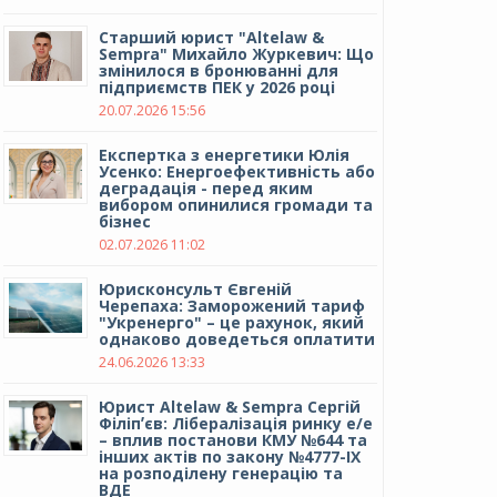
Cтарший юрист "Altelaw &
Sempra" Михайло Журкевич: Що
змінилося в бронюванні для
підприємств ПЕК у 2026 році
20.07.2026 15:56
Експертка з енергетики Юлія
Усенко: Енергоефективність або
деградація - перед яким
вибором опинилися громади та
бізнес
02.07.2026 11:02
Юрисконсульт Євгеній
Черепаха: Заморожений тариф
"Укренерго" – це рахунок, який
однаково доведеться оплатити
24.06.2026 13:33
Юрист Altelaw & Sempra Сергій
Філіпʼєв: Лібералізація ринку е/е
– вплив постанови КМУ №644 та
інших актів по закону №4777-IX
на розподілену генерацію та
ВДЕ