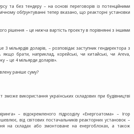
урсу та без тендеру – на основі переговорів із потенційними
ічному обґрунтуванні тепер вказано, що реакторні установки
го рішення – це нижча вартість проекту в порівнянні з іншими
е 3 мільярдів доларів, – розповідає заступник гендиректора з
 якщо брати, наприклад, корейські, чи китайські, чи Areva,
ку – це 4 мільярди доларів».
влену раніше суму?
 зможе використання українських складових при будівництві
іринга» – відокремленого підрозділу «Енергоатома» – Ігор
шевлює, від світових постачальників реакторних установок –
нання на складах або змонтоване на енергоблоках, а також