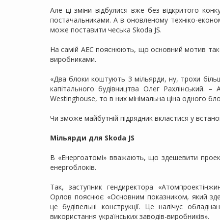
Але ці зміни відбулися вже без відкритого конк
постачальниками. А в оновленому техніко-економ
може поставити чеська Skoda JS.
На самій АЕС пояснюють, що основний мотив тако
виробниками.
«Два блоки коштують 3 мільярди, ну, трохи більш
капітального будівництва Олег Рахлінський. – А
Westinghouse, то в них мінімальна ціна одного бло
Чи зможе майбутній підрядник вкластися у встано
Мільярди для Skoda JS
В «Енергоатомі» вважають, що здешевити проект
енергоблоків.
Так, заступник гендиректора «Атомпроектінжин
Орлов пояснює: «Основним показником, який зде
це будівельні конструкції. Це налічує облад
використання українських заводів-виробників».