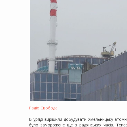
Радіо Свобода
В уряді вирішили добудувати Хмельницьку атомну
було заморожене ще з радянських часів. Тепе