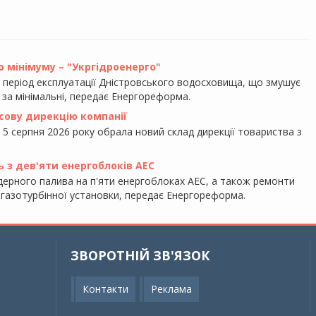
 мінімуму – "Укргідроенерго"
ь період експлуатації Дністровського водосховища, що змушує
 за мінімальні, передає Енергореформа.
сову дирекцію компанії
 5 серпня 2026 року обрала новий склад дирекції товариства з
ь з дев'яти енергоблоків АЕС
ерного палива на п'яти енергоблоках АЕС, а також ремонти
ї газотурбінної установки, передає Енергореформа.
ЗВОРОТНІЙ ЗВ'ЯЗОК
Контакти
Реклама