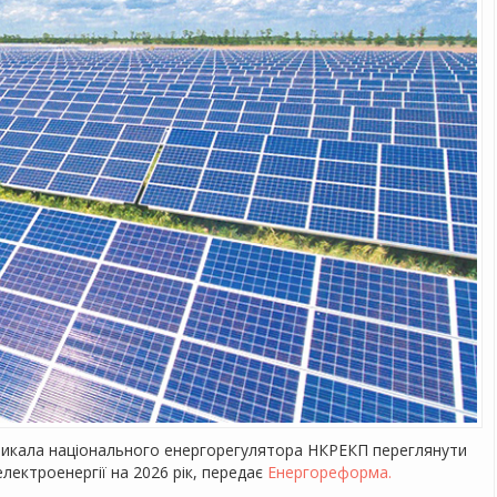
ликала національного енергорегулятора НКРЕКП переглянути
лектроенергії на 2026 рік, передає
Енергореформа.