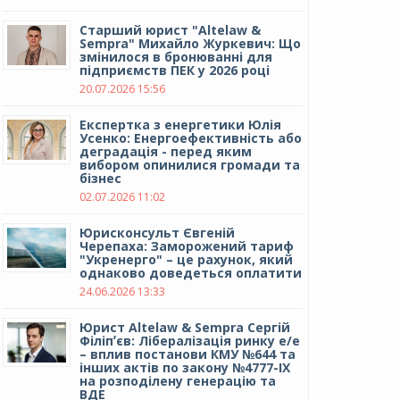
Cтарший юрист "Altelaw &
Sempra" Михайло Журкевич: Що
змінилося в бронюванні для
підприємств ПЕК у 2026 році
20.07.2026 15:56
Експертка з енергетики Юлія
Усенко: Енергоефективність або
деградація - перед яким
вибором опинилися громади та
бізнес
02.07.2026 11:02
Юрисконсульт Євгеній
Черепаха: Заморожений тариф
"Укренерго" – це рахунок, який
однаково доведеться оплатити
24.06.2026 13:33
Юрист Altelaw & Sempra Сергій
Філіпʼєв: Лібералізація ринку е/е
– вплив постанови КМУ №644 та
інших актів по закону №4777-IX
на розподілену генерацію та
ВДЕ