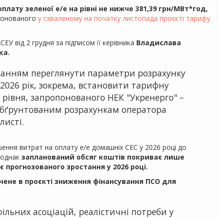
плату зеленої е/е на рівні не нижче 381,39 грн/МВт*год,
онованого
у схваленому на початку листопада проєкті тарифу
ЕУ від 2 грудня за підписом її керівника
Владислава
ка.
оханням переглянути параметри розрахунку
 2026 рік, зокрема, встановити тарифну
е рівня, запропонованого НЕК "Укренерго" –
 обґрунтованим розрахункам оператора
листі.
шення витрат на оплату е/е домашніх СЕС у 2026 році до
 однак
запланований обсяг коштів покриває лише
ує прогнозованого зростання у 2026 році.
чене в проєкті зниження фінансування ПСО для
ільних асоціацій, реалістичні потреби у