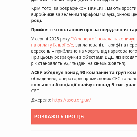
Крім того, за розрахунком НКРЕКП, мають зрости
виробників за зеленим тарифом чи аукціонною ці
році.
Прийняття постанови про затвердження тари
У серпні 2025 року
"Укренерго" почала накопичува
на оплату їхньої е/е,
заплановані в тарифі на пере
вересень – приблизно на чверть від нарахованого
При цьому розрахунки з об’єктами ВДЕ, які входя
рік становлять 92,1% (дані на кінець жовтня).
АСЕУ об’єднує понад 90 компаній та груп ком
обладнання, операторів промислових СЕС та влас
спільнота Асоціації налічує понад 9 тис. учас
СЕС.
Джерело:
https://aseu.org.ua/
РОЗКАЖІТЬ ПРО ЦЕ: