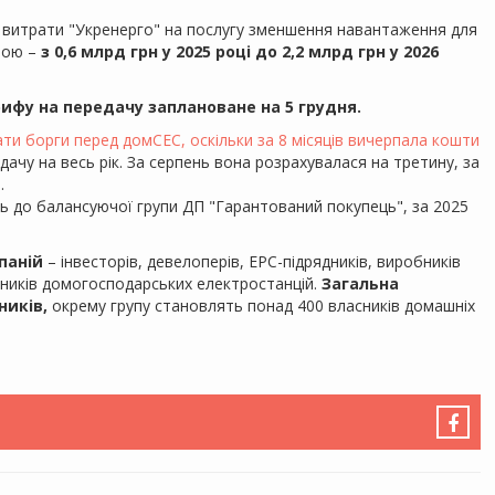
 витрати "Укренерго" на послугу зменшення навантаження для
ною –
з 0,6 млрд грн у 2025 році до 2,2 млрд грн у 2026
фу на передачу заплановане на 5 грудня.
ти борги перед домСЕС, оскільки за 8 місяців вичерпала кошти
дачу на весь рік. За серпень вона розрахувалася на третину, за
.
ть до балансуючої групи ДП "Гарантований покупець", за 2025
паній
– інвесторів, девелоперів, EPC-підрядників, виробників
ників домогосподарських електростанцій.
Загальна
ників,
окрему групу становлять понад 400 власників домашніх