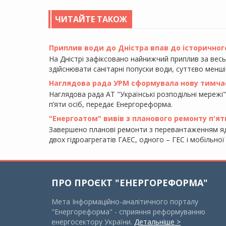
ЧИТАЙТЕ ТАКОЖ
Приплив води до Дністра впав до історичного
На Дністрі зафіксовано найнижчий приплив за вес
здійснювати санітарні попуски води, суттєво менші
Наглядова рада УРМ сформувала нову тимча
Наглядова рада АТ "Українські розподільні мережі"
п’яти осіб, передає Енергореформа.
"Енергоатом" вивів з планового ремонту п'ят
Завершено планові ремонти з перевантаженням яд
двох гідроагрегатів ГАЕС, одного – ГЕС і мобільно
ПРО ПРОЄКТ "ЕНЕРГОРЕФОРМА"
Мета Інформаційно-аналітичного порталу
"Енергореформа" - сприяння реформуванню
енергосектору України.
Детальніше >