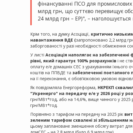
фінансуванні ПСО для промислових 
млрд грн, що суттєво перевищує об
24 млрд грн – ЕР)", – наголошується 
Крім того, на думку Асоціації,
критично низьким 
навантаження ВДЕ (
запропоновано 2,2 млрд грн
заборгованості у разі необхідності обмеження соня
У листі
Асоціація наполягає на забезпеченні 
рівні, який гарантує 100% розрахунків
і не ст
оплату е/е домашніх СЕС з урахуванням їхнього оч
коштів на ППВДЕ та
забезпеченні поетапного 
на її переконання, є обов’язковою умовою відновл
Як повідомляла Енергореформа,
НКРЕКП схвали
"Укренерго" на передачу е/е у 2026 році у роз
грн/МВт*год, або на 14,6%, вище чинного у 2025 
грн/МВт*год.
Порівняно з тарифом на передачу на 2025 рік
вит
зеленим тарифом схвалені зі збільшенням на
цьому заплановане зменшення обсягу витрат для п
домСЕС – на 2,8 млрд (було 6,9 млрд грн).