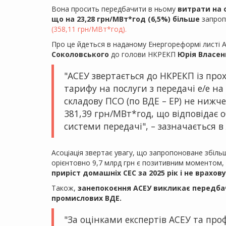
Вона просить передбачити в ньому
витрати на о
що на 23,28 грн/МВт*год (6,5%) більше
запроп
(358,11 грн/МВт*год).
Про це йдеться в наданому Енергореформі листі АС
Соколовського
до голови НКРЕКП
Юрія Власен
"АСЕУ звертається до НКРЕКП із пр
тарифу на послуги з передачі е/е на
складову ПСО (по ВДЕ – ЕР) не нижч
381,39 грн/МВт*год, що відповідає
системи передачі", – зазначається в 
Асоціація звертає увагу, що запропоноване збіль
орієнтовно 9,7 млрд грн є позитивним моментом,
приріст домашніх СЕС за 2025 рік і не врахов
Також,
занепокоєння АСЕУ викликає передба
промислових ВДЕ.
"За оцінками експертів АСЕУ та проф