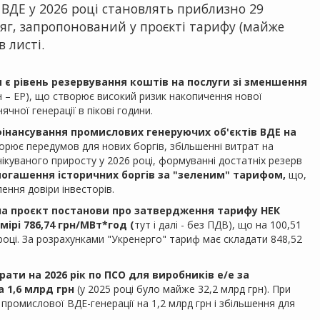
ВДЕ у 2026 році становлять приблизно 29
сяг, запропонований у проєкті тарифу (майже
в листі.
є рівень резервування коштів на послуги зі зменшення
 – ЕР), що створює високий ризик накопичення нової
чної генерації в пікові години.
фінансування промислових генеруючих об'єктів ВДЕ на
ворює передумов для нових боргів, збільшенні витрат на
ікуваного приросту у 2026 році, формуванні достатніх резерв
погашення історичних боргів за "зеленим" тарифом,
що,
ення довіри інвесторів.
ла проєкт постанови про затвердження тарифу НЕК
мірі 786,74 грн/МВт*год (
тут і далі - без ПДВ), що на 100,51
році. За розрахунками "Укренерго" тариф має складати 848,52
рати на 2026 рік по ПСО для виробників е/е за
 1,6 млрд грн
(у 2025 році було майже 32,2 млрд грн). При
ромислової ВДЕ-генерації на 1,2 млрд грн і збільшення для