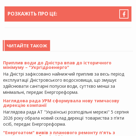
РОЗКАЖІТЬ ПРО ЦЕ:
ЧИТАЙТЕ ТАКОЖ
Приплив води до Дністра впав до історичного
мінімуму – "Укргідроенерго"
На Дністрі зафіксовано найнижчий приплив за весь період
експлуатації Дністровського водосховища, що змушує
здійснювати санітарні попуски води, суттєво менші за
мінімальні, передає Енергореформа.
Наглядова рада УРМ сформувала нову тимчасову
дирекцію компанії
Наглядова рада АТ "Українські розподільні мережі" 5 серпня
2026 року обрала новий склад дирекції товариства з п’яти
осіб, передає Енергореформа.
"Енергоатом" вивів з планового ремонту п'ять з