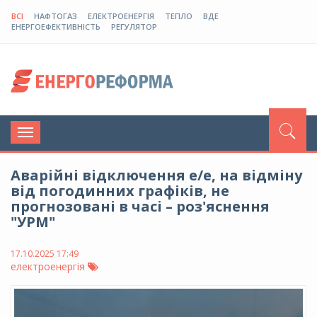
ВСІ
НАФТОГАЗ
ЕЛЕКТРОЕНЕРГІЯ
ТЕПЛО
ВДЕ
ЕНЕРГОЕФЕКТИВНІСТЬ
РЕГУЛЯТОР
Toggle
navigation
Аварійні відключення е/е, на відміну
від погодинних графіків, не
прогнозовані в часі – роз'яснення
"УРМ"
17.10.2025 17:49
електроенергія