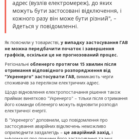
адрес (вузлів електромереж), до яких
можуть бути застосовані відключення, і
кожного разу він може бути різний", –
йдеться у повідомленні.
Як пояснили у товаристві,
у випадку застосування ГАВ
не можна передбачити початок і завершення
графіків, оскільки це не прогнозований процес.
Регіональні
обленерго протягом 15 хвилин після
отримання відповідного розпорядження від
"Укренерго" застосувати ГАВ,
вимикають черги
споживачів за переліком електричних адрес.
Щодо відновлення електропостачання рішення також
приймає винятково "Укренерго" – тільки після отримання
його команди обленерго можуть відновити розподіл
електричної енергії.
В "Укренерго" доповнили, що повідомлення про
застосування аварійних відключень неможливо
оприлюднити заздалегідь –
це аварійний захід,
і
інформація про причини його застосування та інші