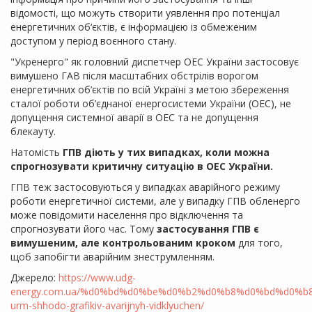
відомості, що можуть створити уявлення про потенціал
енергетичних об‘єктів, є інформацією із обмеженим
доступом у період воєнного стану.
"Укренерго" як головний диспетчер ОЕС України застосовує
вимушено ГАВ після масштабних обстрілів ворогом
енергетичних об’єктів по всій Україні з метою збереження
сталої роботи об’єднаної енергосистеми України (ОЕС), не
допущення системної аварії в ОЕС та не допущення
блекауту.
Натомість
ГПВ діють у тих випадках, коли можна
спрогнозувати критичну ситуацію в ОЕС України.
ГПВ теж застосовуються у випадках аварійного режиму
роботи енергетичної системи, але у випадку ГПВ обленерго
може повідомити населення про відключення та
спрогнозувати його час. Тому
застосування ГПВ є
вимушеним, але контрольованим кроком
для того,
щоб запобігти аварійним знеструмленням.
Джерело:
https://www.udg-
energy.com.ua/%d0%bd%d0%be%d0%b2%d0%b8%d0%bd%d0%b8/
urm-shhodo-grafikiv-avarijnyh-vidklyuchen/