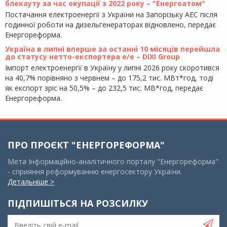
блекауту за час окупації з 2022 року – "Енергоатом"
Постачання електроенергії з України на Запорізьку АЕС після
годинної роботи на дизельгенераторах відновлено, передає
Енергореформа.
Україна в липні вперше за останні 10 місяців перейшла
до статусу нетто-експортера е/е – DIXI Group
Імпорт електроенергії в Україну у липні 2026 року скоротився
на 40,7% порівняно з червнем – до 175,2 тис. МВт*год, тоді
як експорт зріс на 50,5% – до 232,5 тис. МВ*год, передає
Енергореформа.
ПРО ПРОЄКТ "ЕНЕРГОРЕФОРМА"
Мета Інформаційно-аналітичного порталу "Енергореформа"
- сприяння реформуванню енергосектору України.
Детальніше >
ПІДПИШІТЬСЯ НА РОЗСИЛКУ