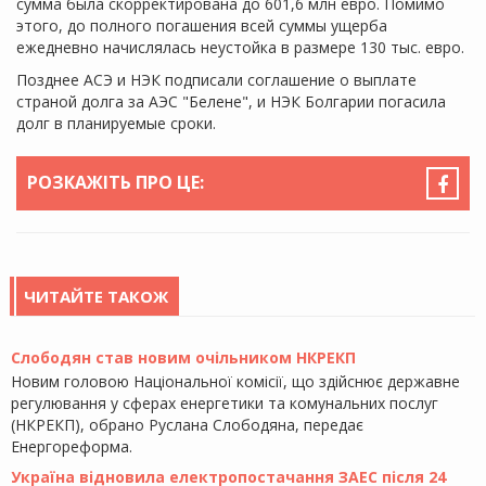
сумма была скорректирована до 601,6 млн евро. Помимо
этого, до полного погашения всей суммы ущерба
ежедневно начислялась неустойка в размере 130 тыс. евро.
Позднее АСЭ и НЭК подписали соглашение о выплате
страной долга за АЭС "Белене", и НЭК Болгарии погасила
долг в планируемые сроки.
РОЗКАЖІТЬ ПРО ЦЕ:
ЧИТАЙТЕ ТАКОЖ
Слободян став новим очільником НКРЕКП
Новим головою Національної комісії, що здійснює державне
регулювання у сферах енергетики та комунальних послуг
(НКРЕКП), обрано Руслана Слободяна, передає
Енергореформа.
Україна відновила електропостачання ЗАЕС після 24