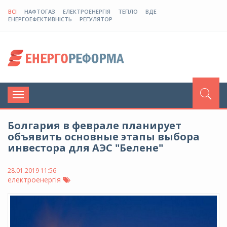
ВСІ
НАФТОГАЗ
ЕЛЕКТРОЕНЕРГІЯ
ТЕПЛО
ВДЕ
ЕНЕРГОЕФЕКТИВНІСТЬ
РЕГУЛЯТОР
Toggle
navigation
Болгария в феврале планирует
объявить основные этапы выбора
инвестора для АЭС "Белене"
28.01.2019 11:56
електроенергія