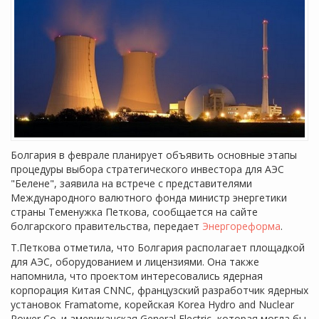
Болгария в феврале планирует объявить основные этапы
процедуры выбора стратегического инвестора для АЭС
"Белене", заявила на встрече с представителями
Международного валютного фонда министр энергетики
страны Теменужка Петкова, сообщается на сайте
болгарского правительства, передает
Энергореформа
.
Т.Петкова отметила, что Болгария располагает площадкой
для АЭС, оборудованием и лицензиями. Она также
напомнила, что проектом интересовались ядерная
корпорация Китая CNNC, французский разработчик ядерных
установок Framatome, корейская Korea Hydro and Nuclear
Power Co. и американская General Electric, которая могла бы