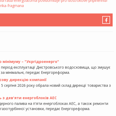
va-rada-energoatoma-povidomliaje-pro-dostrokove-pripinennia-
trika-fragmana
 мінімуму – "Укргідроенерго"
ь період експлуатації Дністровського водосховища, що змушує
 за мінімальні, передає Енергореформа.
сову дирекцію компанії
 5 серпня 2026 року обрала новий склад дирекції товариства з
ь з дев'яти енергоблоків АЕС
ерного палива на п'яти енергоблоках АЕС, а також ремонти
ї газотурбінної установки, передає Енергореформа.