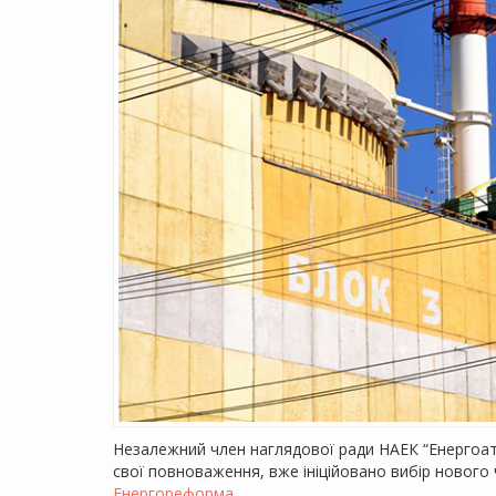
Незалежний член наглядової ради НАЕК “Енерго
свої повноваження, вже ініційовано вибір нового
Енергореформа.