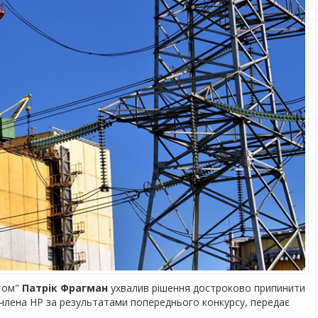
атом"
Патрік Фрагман
ухвалив рішення достроково припинити
 члена НР за результатами попереднього конкурсу, передає