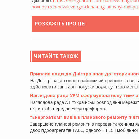
Джерело:
https://energoatom.com.ua/news/nagliado
povnovazen-nezaleznogo-clena-nagliadovoyi-radi-pa
РОЗКАЖІТЬ ПРО ЦЕ:
ЧИТАЙТЕ ТАКОЖ
Приплив води до Дністра впав до історичного
На Дністрі зафіксовано найнижчий приплив за вес
здійснювати санітарні попуски води, суттєво менші
Наглядова рада УРМ сформувала нову тимча
Наглядова рада АТ "Українські розподільні мережі"
п’яти осіб, передає Енергореформа.
"Енергоатом" вивів з планового ремонту п'ят
Завершено планові ремонти з перевантаженням яд
двох гідроагрегатів ГАЕС, одного – ГЕС і мобільно