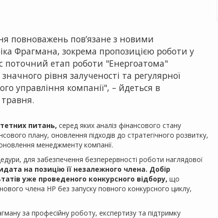
ня повноважень пов’язане з новими
іка Фрагмана, зокрема пропозицією роботи у
ас поточний етап роботи "Енергоатома"
 значного рівня залученості та регулярної
ого управління компанії", – йдеться в
 травня.
тетних питань,
серед яких аналіз фінансового стану
ансового плану, оновлення підходів до стратегічного розвитку,
оновлення менеджменту компанії.
цедури, для забезпечення безперервності роботи наглядової
идата на позицію її незалежного члена.
Добір
атів уже проведеного конкурсного відбору,
що
ового члена НР без запуску повного конкурсного циклу,
гману за професійну роботу, експертизу та підтримку