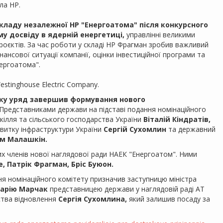
ла НР.
кладу незалежної НР "Енергоатома" після конкурсного
у досвіду в ядерній енергетиці,
управлінні великими
оєктів. За час роботи у складі НР Фрагман зробив важливий
інансової ситуації компанії, оцінки інвестиційної програми та
ергоатома".
stinghouse Electric Company.
року уряд завершив формування нового
Представниками держави на підставі подання номінаційного
вкілля та сільського господарства України
Віталій Кіндратів,
витку інфраструктури України
Сергій Сухомлин
та державний
м Малашкін.
их членів нової наглядової ради НАЕК "Енергоатом". Ними
, Патрік Фрагман, Бріс Буюон.
ння номінаційного комітету призначив заступницю міністра
арію Марчак
представницею держави у наглядовій раді АТ
ства відновлення
Сергія Сухомлина,
який залишив посаду за