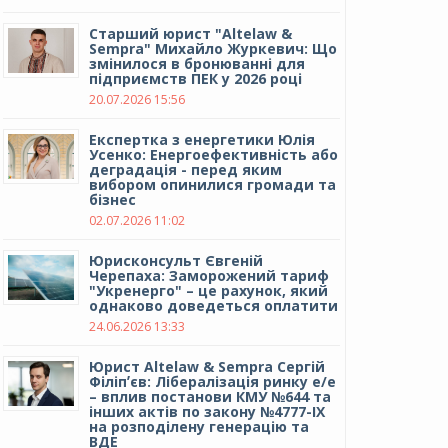
Cтарший юрист "Altelaw &
Sempra" Михайло Журкевич: Що
змінилося в бронюванні для
підприємств ПЕК у 2026 році
20.07.2026 15:56
Експертка з енергетики Юлія
Усенко: Енергоефективність або
деградація - перед яким
вибором опинилися громади та
бізнес
02.07.2026 11:02
Юрисконсульт Євгеній
Черепаха: Заморожений тариф
"Укренерго" – це рахунок, який
однаково доведеться оплатити
24.06.2026 13:33
Юрист Altelaw & Sempra Сергій
Філіпʼєв: Лібералізація ринку е/е
– вплив постанови КМУ №644 та
інших актів по закону №4777-IX
на розподілену генерацію та
ВДЕ