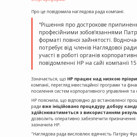
Про це повідомила наглядова рада компанії.
"Рішення про дострокове припинен
професійними зобов’язаннями Патр
форматі повної зайнятості. Водноч
потребує від членів Наглядової ради
участі в роботі органів корпоративн
повідомленні НР на сайі компанії 15
Ззначається, що
НР працює над низкою пріори
компанії, перегляд інвестиційної програми та фін
посилення систем корпоративного управління та 
НР пояснила, що відповідно до встановленої про
ради
вже ініційовано процедуру добору канд
здійснюватиметься з використанням результ
дозволить оперативно забезпечити призначення н
зазначила НР.
"Наглядова рада висловлює вдячність Патріку Фра