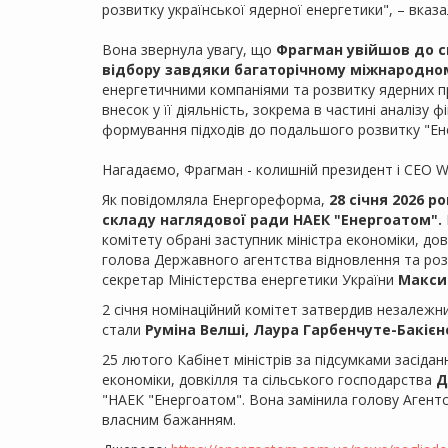
розвитку української ядерної енергетики", – вказа
Вона звернула увагу, що
Фрагман увійшов до с
відбору завдяки багаторічному міжнародном
енергетичними компаніями та розвитку ядерних пр
внесок у її діяльність, зокрема в частині аналізу ф
формування підходів до подальшого розвитку "Ен
Нагадаємо, Фрагман - колишній президент і CEO We
Як повідомляла Енергореформа,
28 січня 2026 
складу наглядової ради НАЕК "Енергоатом".
комітету обрані заступник міністра економіки, до
голова Державного агентства відновлення та роз
секретар Міністерства енергетики України
Макси
2 січня номінаційний комітет затвердив незалежн
стали
Руміна Велші, Лаура Гарбенчуте-Бакієне
25 лютого Кабінет міністрів за підсумками засіда
економіки, довкілля та сільського господарства
Д
"НАЕК "Енергоатом". Вона замінила голову Агент
власним бажанням.