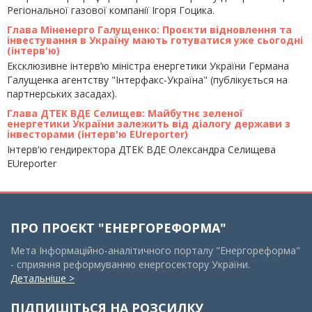
Регіональної газової компанії Ігоря Гоцика.
Глава Міненерго Галущенко: Проєкти відновлення та
інвестування в Україну мають готуватися уже сьогодні
(інтерв'ю)
Ексклюзивне інтерв’ю міністра енергетики України Германа
Галущенка агентству "Інтерфакс-Україна" (публікується на
партнерських засадах).
Глава ДТЕК ВДЕ Селищев: Майбутнє зеленої
енергетики України залежить від діалогу держави з
інвесторами (інтерв'ю EUreporter)
Інтерв'ю гендиректора ДТЕК ВДЕ Олександра Селищева
EUreporter
ПРО ПРОЄКТ "ЕНЕРГОРЕФОРМА"
Мета Інформаційно-аналітичного порталу "Енергореформа"
- сприяння реформуванню енергосектору України.
Детальніше >
ПІДПИШІТЬСЯ НА РОЗСИЛКУ