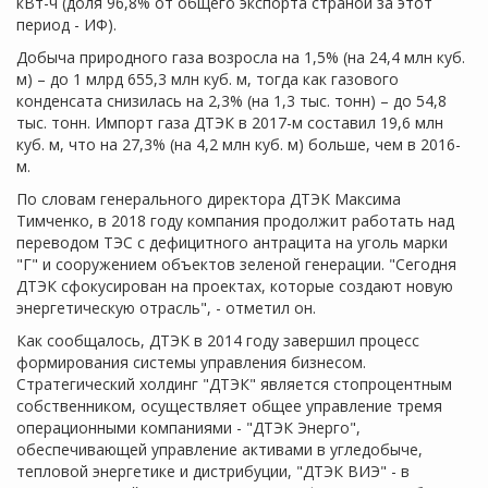
кВт-ч (доля 96,8% от общего экспорта страной за этот
период - ИФ).
Добыча природного газа возросла на 1,5% (на 24,4 млн куб.
м) – до 1 млрд 655,3 млн куб. м, тогда как газового
конденсата снизилась на 2,3% (на 1,3 тыс. тонн) – до 54,8
тыс. тонн. Импорт газа ДТЭК в 2017-м составил 19,6 млн
куб. м, что на 27,3% (на 4,2 млн куб. м) больше, чем в 2016-
м.
По словам генерального директора ДТЭК Максима
Тимченко, в 2018 году компания продолжит работать над
переводом ТЭС с дефицитного антрацита на уголь марки
"Г" и сооружением объектов зеленой генерации. "Сегодня
ДТЭК сфокусирован на проектах, которые создают новую
энергетическую отрасль", - отметил он.
Как сообщалось, ДТЭК в 2014 году завершил процесс
формирования системы управления бизнесом.
Стратегический холдинг "ДТЭК" является стопроцентным
собственником, осуществляет общее управление тремя
операционными компаниями - "ДТЭК Энерго",
обеспечивающей управление активами в угледобыче,
тепловой энергетике и дистрибуции, "ДТЭК ВИЭ" - в