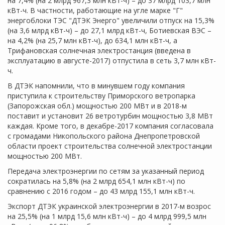
на 7,4% (на 2 млрд 967,3 млн кВт-ч) – до 37 млрд 103,7 млн
кВт-ч. В частности, работающие на угле марке "Г"
энергоблоки ТЭС "ДТЭК Энерго" увеличили отпуск на 15,3%
(на 3,6 млрд кВт-ч) – до 27,1 млрд кВт-ч, Ботиевская ВЭС –
на 4,2% (на 25,7 млн кВт-ч), до 634,1 млн кВт-ч, а
Трифановская солнечная электростанция (введена в
эксплуатацию в августе-2017) отпустила в сеть 3,7 млн кВт-
ч.
В ДТЭК напомнили, что в минувшем году компания
приступила к строительству Приморского ветропарка
(Запорожская обл.) мощностью 200 МВт и в 2018-м
поставит и установит 26 ветротурбин мощностью 3,8 МВт
каждая. Кроме того, в декабре-2017 компания согласовала
с громадами Никопольского района Днепропетровской
области проект строительства солнечной электростанции
мощностью 200 МВт.
Передача электроэнергии по сетям за указанный период
сократилась на 5,8% (на 2 млрд 654,1 млн кВт-ч) по
сравнению с 2016 годом – до 43 млрд 155,1 млн кВт-ч.
Экспорт ДТЭК украинской электроэнергии в 2017-м возрос
на 25,5% (на 1 млрд 15,6 млн кВт-ч) – до 4 млрд 999,5 млн