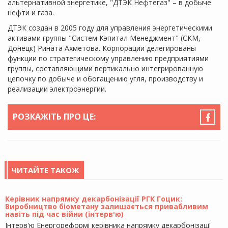
альтернативной энергетике, "ДТЭК Нефтегаз" – в добыче
нефти и газа.
ДТЭК создан в 2005 году для управления энергетическими
активами группы "Систем Кэпитал Менеджмент" (СКМ,
Донецк) Рината Ахметова. Корпорации делегированы
функции по стратегическому управлению предприятиями
группы, составляющими вертикально интегрированную
цепочку по добыче и обогащению угля, производству и
реализации электроэнергии.
РОЗКАЖІТЬ ПРО ЦЕ:
ЧИТАЙТЕ ТАКОЖ
Керівник напрямку декарбонізації РГК Гоцик:
Виробництво біометану залишається привабливим
навіть під час війни (інтерв'ю)
Інтерв'ю Енергореформі керівника напрямку декарбонізації