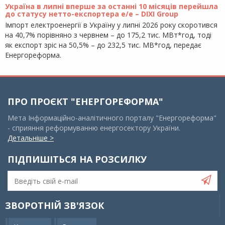
Україна в липні вперше за останні 10 місяців перейшла
до статусу нетто-експортера е/е – DIXI Group
Імпорт електроенергії в Україну у липні 2026 року скоротився
на 40,7% порівняно з червнем – до 175,2 тис. МВт*год, тоді
як експорт зріс на 50,5% – до 232,5 тис. МВ*год, передає
Енергореформа.
ПРО ПРОЄКТ "ЕНЕРГОРЕФОРМА"
Мета Інформаційно-аналітичного порталу "Енергореформа"
- сприяння реформуванню енергосектору України.
Детальніше >
ПІДПИШІТЬСЯ НА РОЗСИЛКУ
ЗВОРОТНІЙ ЗВ'ЯЗОК