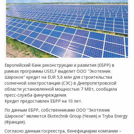
Европейский банк реконструкции и развития (ЕБРР) в
рамках программы USELF выделит ООО "Экотехник
Широкое" кредит на EUR 5,6 млн для строительства
солнечной электростанции (СЭС) в Днепропетровской
области установленной мощностью 7 МВт, сообщила
пресс-служба финучреждения.
Кредит предоставлен ЕБРР на 10 лет.
По данным ЕБРР, собственниками ООО "Экотехник
Широкое" являются Ekotechnik Group (Чехия) и Tryba Energy
(Франция).
Согласно данным госреестра, бенефициарии компании –