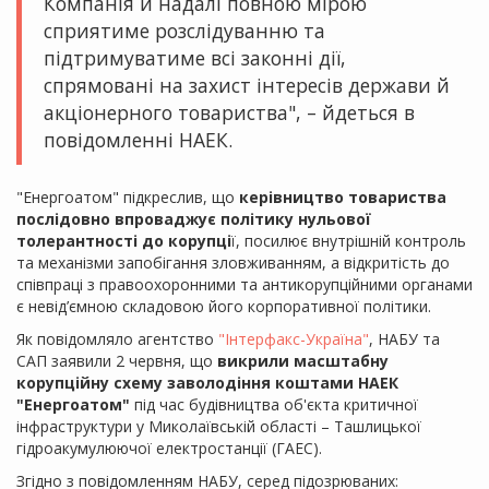
Компанія й надалі повною мірою
сприятиме розслідуванню та
підтримуватиме всі законні дії,
спрямовані на захист інтересів держави й
акціонерного товариства", – йдеться в
повідомленні НАЕК. ️
"Енергоатом" підкреслив, що
керівництво товариства
послідовно впроваджує політику нульової
толерантності до корупці
ї, посилює внутрішній контроль
та механізми запобігання зловживанням, а відкритість до
співпраці з правоохоронними та антикорупційними органами
є невід’ємною складовою його корпоративної політики.
Як повідомляло агентство
"Інтерфакс-Україна"
, НАБУ та
САП заявили 2 червня, що
викрили масштабну
корупційну схему заволодіння коштами НАЕК
"Енергоатом"
під час будівництва об'єкта критичної
інфраструктури у Миколаївській області – Ташлицької
гідроакумулюючої електростанції (ГАЕС).
Згідно з повідомленням НАБУ, серед підозрюваних: