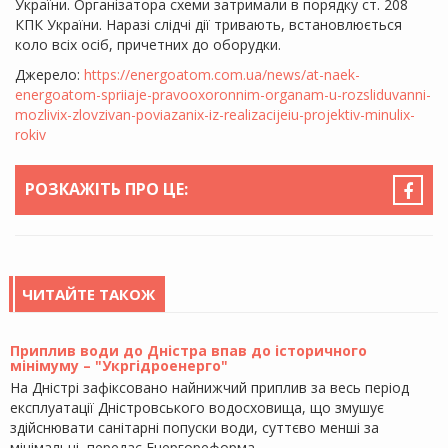
України. Організатора схеми затримали в порядку ст. 208
КПК України. Наразі слідчі дії тривають, встановлюється
коло всіх осіб, причетних до оборудки.
Джерело:
https://energoatom.com.ua/news/at-naek-
energoatom-spriiaje-pravooxoronnim-organam-u-rozsliduvanni-
mozlivix-zlovzivan-poviazanix-iz-realizacijeiu-projektiv-minulix-
rokiv
РОЗКАЖІТЬ ПРО ЦЕ:
ЧИТАЙТЕ ТАКОЖ
Приплив води до Дністра впав до історичного
мінімуму – "Укргідроенерго"
На Дністрі зафіксовано найнижчий приплив за весь період
експлуатації Дністровського водосховища, що змушує
здійснювати санітарні попуски води, суттєво менші за
мінімальні, передає Енергореформа.