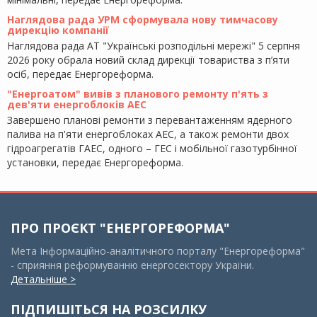
Наглядова рада УРМ сформувала нову тимчасову
дирекцію компанії
Наглядова рада АТ "Українські розподільні мережі" 5 серпня
2026 року обрала новий склад дирекції товариства з п’яти
осіб, передає Енергореформа.
"Енергоатом" вивів з планового ремонту п'ять з
дев'яти енергоблоків АЕС
Завершено планові ремонти з перевантаженням ядерного
палива на п'яти енергоблоках АЕС, а також ремонти двох
гідроагрегатів ГАЕС, одного – ГЕС і мобільної газотурбінної
установки, передає Енергореформа.
ПРО ПРОЄКТ "ЕНЕРГОРЕФОРМА"
Мета Інформаційно-аналітичного порталу "Енергореформа"
- сприяння реформуванню енергосектору України.
Детальніше >
ПІДПИШІТЬСЯ НА РОЗСИЛКУ