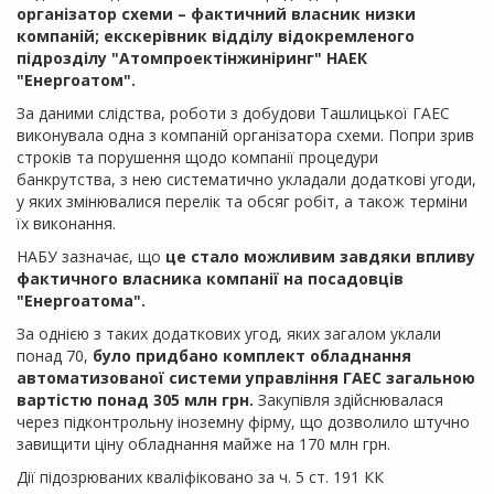
організатор схеми – фактичний власник низки
компаній; екскерівник відділу відокремленого
підрозділу "Атомпроектінжиніринг" НАЕК
"Енергоатом".
За даними слідства, роботи з добудови Ташлицької ГАЕС
виконувала одна з компаній організатора схеми. Попри зрив
строків та порушення щодо компанії процедури
банкрутства, з нею систематично укладали додаткові угоди,
у яких змінювалися перелік та обсяг робіт, а також терміни
їх виконання.
НАБУ зазначає, що
це стало можливим завдяки впливу
фактичного власника компанії на посадовців
"Енергоатома".
За однією з таких додаткових угод, яких загалом уклали
понад 70,
було придбано комплект обладнання
автоматизованої системи управління ГАЕС загальною
вартістю понад 305 млн грн.
Закупівля здійснювалася
через підконтрольну іноземну фірму, що дозволило штучно
завищити ціну обладнання майже на 170 млн грн.
Дії підозрюваних кваліфіковано за ч. 5 ст. 191 КК