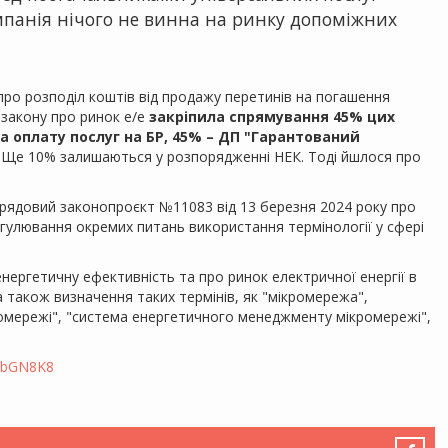
омпанія нічого не винна на ринку допоміжних
ро розподіл коштів від продажу перетинів на погашення
 закону про ринок е/е
закріпила спрямування 45% цих
на оплату послуг на БР, 45% – ДП "Гарантований
Ще 10% залишаються у розпорядженні НЕК. Тоді йшлося про
урядовий законопроєкт №11083 від 13 березня 2024 року про
егулювання окремих питань використання термінології у сфері
нергетичну ефективність та про ринок електричної енергії в
а також визначення таких термінів, як "мікромережа",
ромережі", "система енергетичного менеджменту мікромережі",
ZabGN8K8