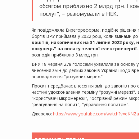
обсягом приблизно 2 млрд грн. І к
послуг", – резюмували в НЕК.
Як повідомляла Енрегореформа, подібне рішення п
боргів ВРУ приймала у 2022 році, коли змінами до
коштів, накопичених на 31 липня 2022 року, 
покупець" на оплату зеленої електроенергії.
розподіл приблизно 3 млрд грн.
ВРУ 18 червня 278 голосами ухвалила за основу 
внесення змін до деяких законів України щодо вр
впровадження "розумних мереж".
Проєкт передбачає внесення змін до законів про е
частині удосконалення терміну "розумні мережі", 
"користувач мікромережі", "острівний режим мік
"реагування на попит", "управління попитом".
Джерело:
https://www.youtube.com/watch?v=eKN