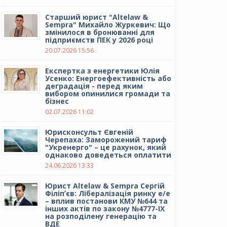
Cтарший юрист "Altelaw &
Sempra" Михайло Журкевич: Що
змінилося в бронюванні для
підприємств ПЕК у 2026 році
20.07.2026 15:56
Експертка з енергетики Юлія
Усенко: Енергоефективність або
деградація - перед яким
вибором опинилися громади та
бізнес
02.07.2026 11:02
Юрисконсульт Євгеній
Черепаха: Заморожений тариф
"Укренерго" – це рахунок, який
однаково доведеться оплатити
24.06.2026 13:33
Юрист Altelaw & Sempra Сергій
Філіпʼєв: Лібералізація ринку е/е
– вплив постанови КМУ №644 та
інших актів по закону №4777-IX
на розподілену генерацію та
ВДЕ