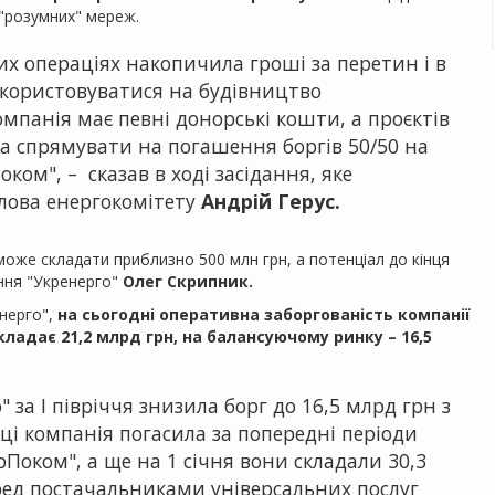
 "розумних" мереж.
х операціях накопичила гроші за перетин і в
икористовуватися на будівництво
мпанія має певні донорські кошти, а проєктів
а спрямувати на погашення боргів 50/50 на
ом", – сказав в ході засідання, яке
лова енергокомітету
Андрій Герус.
може складати приблизно 500 млн грн, а потенціал до кінця
іння "Укренерго"
Олег Скрипник.
енерго",
на сьогодні оперативна заборгованість компанії
ладає 21,2 млрд грн, на балансуючому ринку – 16,5
за I півріччя знизила борг до 16,5 млрд грн з
оці компанія погасила за попередні періоди
рПоком", а ще на 1 січня вони складали 30,3
ред постачальниками універсальних послуг