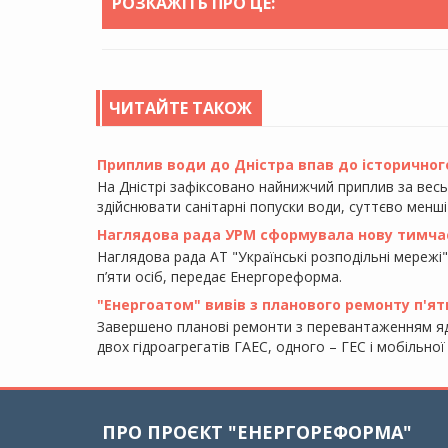
РОЗКАЖІТЬ ПРО ЦЕ:
ЧИТАЙТЕ ТАКОЖ
Приплив води до Дністра впав до історичного
На Дністрі зафіксовано найнижчий приплив за вес
здійснювати санітарні попуски води, суттєво менші
Наглядова рада УРМ сформувала нову тимча
Наглядова рада АТ "Українські розподільні мережі"
п’яти осіб, передає Енергореформа.
"Енергоатом" вивів з планового ремонту п'ят
Завершено планові ремонти з перевантаженням яд
двох гідроагрегатів ГАЕС, одного – ГЕС і мобільно
ПРО ПРОЄКТ "ЕНЕРГОРЕФОРМА"