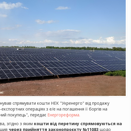
нував спрямувати кошти НЕК "Укренерго" від продажу
кспортних операціях з е/е на погашення її боргів на
ний покупець", передає
Енергореформа.
ва, згідно з яким
кошти від перетину спрямовуються на
ішив
через прийняття законопроєкту №11083
щодо