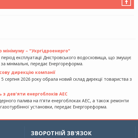
 мінімуму – "Укргідроенерго"
ь період експлуатації Дністровського водосховища, що змушує
 за мінімальні, передає Енергореформа.
сову дирекцію компанії
 5 серпня 2026 року обрала новий склад дирекції товариства з
ь з дев'яти енергоблоків АЕС
ерного палива на п'яти енергоблоках АЕС, а також ремонти
ї газотурбінної установки, передає Енергореформа.
ЗВОРОТНІЙ ЗВ'ЯЗОК