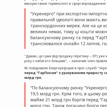
використання термінології в сфері впровадження
"Укренерго" при експортно-імпортни
правильній ідеології вони мають в
транскордонних мереж. Але на це ко
великих немає, тому ці кошти можн
балансуючому ринку та перед "ГарПок
транслювалося онлайн 12 липня, го
"Думаю, ця сума (від продажу перетину – ЕР) уже 
року є набагато більшим", – зазначив член правл
Як повідомили Енергореформі в прес-службі "Укр
перед "ГарПоком" з урахуванням приросту ск
млрд грн.
"По балансуючому ринку "Укренерго" 
19,5 млрд грн. Крім того, в цьому р
майже 21 млрд грн боргів перед "Га
млрд грн. Також погашені борги пе