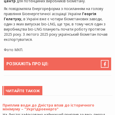
центр
для потенційних виробників біометану.
Як повідомляла Енергореформа з посиланням на голову
правління Біоенергетичної асоціації України
Георгія
Гелетуху,
в Україні вже є чотири біометанових заводи,
один з яких випускає bio-LNG, ще три, в тому числі один з
виробництва bio-LNG планують почати роботу протягом
2025 року. З лютого 2025 року український біометан почав
експортуватися.
Фото МХП.
РОЗКАЖІТЬ ПРО ЦЕ:
ЧИТАЙТЕ ТАКОЖ
Приплив води до Дністра впав до історичного
мінімуму – "Укргідроенерго"
На Дністрі зафіксовано найнижчий приплив за весь період