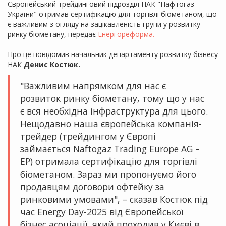
Європейський трейдинговий підрозділ НАК "Нафтогаз
України" отримав сертифікацію для торгівлі біометаном, що
є важливим з огляду на зацікавленість групи у розвитку
ринку біометану, передає
Енергореформа.
Про це повідомив начальник департаменту розвитку бізнесу
НАК
Денис Костюк.
"Важливим напрямком для нас є
розвиток ринку біометану, тому що у нас
є вся необхідна інфраструктура для цього.
Нещодавно наша європейська компанія-
трейдер (трейдингом у Європі
займається Naftogaz Trading Europe AG –
ЕР) отримала сертифікацію для торгівлі
біометаном. Зараз ми пропонуємо його
продавцям договори офтейку за
ринковими умовами", – сказав Костюк під
час Energy Day-2025 від Європейської
бізнес асоціації, який проходив у Києві в