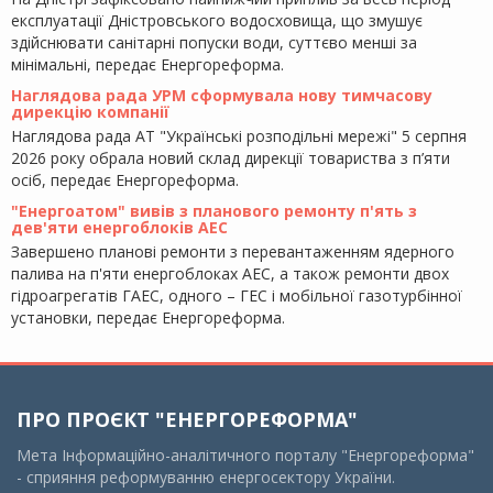
експлуатації Дністровського водосховища, що змушує
здійснювати санітарні попуски води, суттєво менші за
мінімальні, передає Енергореформа.
Наглядова рада УРМ сформувала нову тимчасову
дирекцію компанії
Наглядова рада АТ "Українські розподільні мережі" 5 серпня
2026 року обрала новий склад дирекції товариства з п’яти
осіб, передає Енергореформа.
"Енергоатом" вивів з планового ремонту п'ять з
дев'яти енергоблоків АЕС
Завершено планові ремонти з перевантаженням ядерного
палива на п'яти енергоблоках АЕС, а також ремонти двох
гідроагрегатів ГАЕС, одного – ГЕС і мобільної газотурбінної
установки, передає Енергореформа.
ПРО ПРОЄКТ "ЕНЕРГОРЕФОРМА"
Мета Інформаційно-аналітичного порталу "Енергореформа"
- сприяння реформуванню енергосектору України.