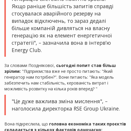
Якщо раніше більшість запитів справді
стосувалася аварійного резерву на
випадок відключень, то зараз дедалі
більше компаній дивляться на власну
генерацію як на елемент енергетичної
стратегії", – зазначила вона в інтерв’ю
Energy Club.
За словами Позднякової,
сьогодні попит став більш
зрілим:
"Підприємства вже не просто питають: "Який
генератор нам потрібен?". Вони питають: "Яка модель
забезпечить нам стабільність, керованість витрат і
можливість розвитку на кілька років вперед? "
"Це дуже важлива зміна мислення", –
наголосила директорка RSE Group Ukraine.
Вона підкреслила, що
головна економіка таких проєктів
складається з кількох факторів одночасно: