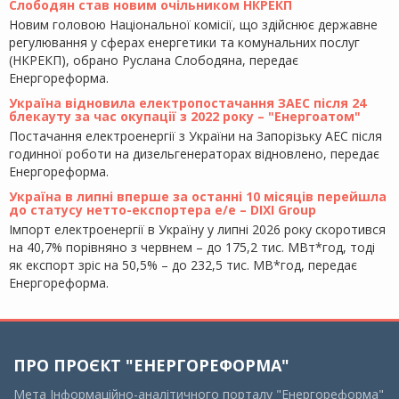
Слободян став новим очільником НКРЕКП
Новим головою Національної комісії, що здійснює державне
регулювання у сферах енергетики та комунальних послуг
(НКРЕКП), обрано Руслана Слободяна, передає
Енергореформа.
Україна відновила електропостачання ЗАЕС після 24
блекауту за час окупації з 2022 року – "Енергоатом"
Постачання електроенергії з України на Запорізьку АЕС після
годинної роботи на дизельгенераторах відновлено, передає
Енергореформа.
Україна в липні вперше за останні 10 місяців перейшла
до статусу нетто-експортера е/е – DIXI Group
Імпорт електроенергії в Україну у липні 2026 року скоротився
на 40,7% порівняно з червнем – до 175,2 тис. МВт*год, тоді
як експорт зріс на 50,5% – до 232,5 тис. МВ*год, передає
Енергореформа.
ПРО ПРОЄКТ "ЕНЕРГОРЕФОРМА"
Мета Інформаційно-аналітичного порталу "Енергореформа"