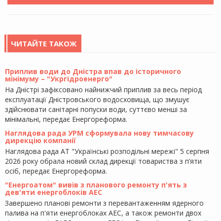
ЧИТАЙТЕ ТАКОЖ
Приплив води до Дністра впав до історичного
мінімуму – "Укргідроенерго"
На Дністрі зафіксовано найнижчий приплив за весь період
експлуатації Дністровського водосховища, що змушує
здійснювати санітарні попуски води, суттєво менші за
мінімальні, передає Енергореформа.
Наглядова рада УРМ сформувала нову тимчасову
дирекцію компанії
Наглядова рада АТ "Українські розподільні мережі" 5 серпня
2026 року обрала новий склад дирекції товариства з п’яти
осіб, передає Енергореформа.
"Енергоатом" вивів з планового ремонту п'ять з
дев'яти енергоблоків АЕС
Завершено планові ремонти з перевантаженням ядерного
палива на п'яти енергоблоках АЕС, а також ремонти двох