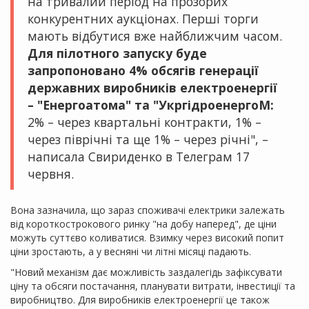
на тривалий період на прозорих
конкурентних аукціонах. Перші торги
мають відбутися вже найближчим часом.
Для пілотного запуску буде
запропоновано 4% обсягів генерації
державних виробників електроенергії
– "Енергоатома" та "УкргідроенергоМ:
2% – через квартальні контракти, 1% –
через піврічні та ще 1% – через річні", –
написала
Свириденко
в Телеграм 17
червня.
Вона зазначила, що зараз споживачі електрики залежать
від короткострокового ринку "на добу наперед", де ціни
можуть суттєво коливатися. Взимку через високий попит
ціни зростають, а у весняні чи літні місяці падають.
"Новий механізм дає можливість заздалегідь зафіксувати
ціну та обсяги постачання, планувати витрати, інвестиції та
виробництво. Для виробників електроенергії це також