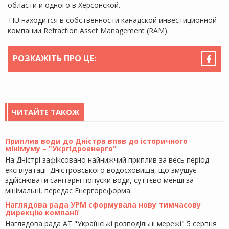
области и одного в Херсонской.
TIU находится в собственности канадской инвестиционной
компании Refraction Asset Management (RAM).
РОЗКАЖІТЬ ПРО ЦЕ:
ЧИТАЙТЕ ТАКОЖ
Приплив води до Дністра впав до історичного
мінімуму – "Укргідроенерго"
На Дністрі зафіксовано найнижчий приплив за весь період
експлуатації Дністровського водосховища, що змушує
здійснювати санітарні попуски води, суттєво менші за
мінімальні, передає Енергореформа.
Наглядова рада УРМ сформувала нову тимчасову
дирекцію компанії
Наглядова рада АТ "Українські розподільні мережі" 5 серпня