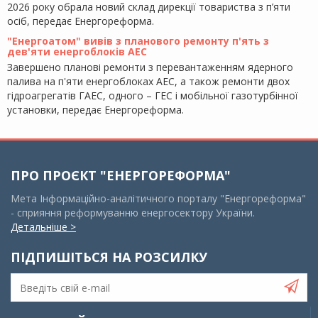
2026 року обрала новий склад дирекції товариства з п’яти
осіб, передає Енергореформа.
"Енергоатом" вивів з планового ремонту п'ять з
дев'яти енергоблоків АЕС
Завершено планові ремонти з перевантаженням ядерного
палива на п'яти енергоблоках АЕС, а також ремонти двох
гідроагрегатів ГАЕС, одного – ГЕС і мобільної газотурбінної
установки, передає Енергореформа.
ПРО ПРОЄКТ "ЕНЕРГОРЕФОРМА"
Мета Інформаційно-аналітичного порталу "Енергореформа"
- сприяння реформуванню енергосектору України.
Детальніше >
ПІДПИШІТЬСЯ НА РОЗСИЛКУ