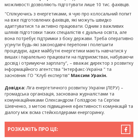
можливості дозволяють підготувати лише 10 тис. фахівців.
"Спілкуючись з енергетиками, я чую про колосальний попит
на вже підготовлених фахівців, які можуть швидко
адаптуватися та активно працювати. Одним з важливих
шляхів підготовки таких спеціалістів є дуальна освіта, але
вона потребує підтримки з боку держави. Треба оперативно
усунути будь-які законодавчі перепони і полегшити
процедури, адже майбутні енергетики мають навчатися у
вишах і паралельно працювати на підприємствах, набуваючи
досвід і отримуючи зарплату", – вважає директор з розвитку
інформаційного агентства "Інтерфакс-Україна " та
засновник ГО "Клуб експертів"
Максим Уракін.
Довідка:
Ліга енергетичного розвитку України (ЛЕРУ) –
громадська організація, заснована журналістами та
комунікаційниками Олександром Голіздрою та Сергієм
Шевченко, з метою підвищення ефективності комунікацій та
діалогу між всіма стейкхолдерами енергоринку.
РОЗКАЖІТЬ ПРО ЦЕ: