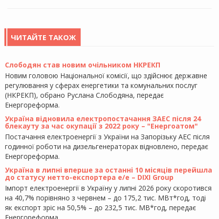
ЧИТАЙТЕ ТАКОЖ
Слободян став новим очільником НКРЕКП
Новим головою Національної комісії, що здійснює державне
регулювання у сферах енергетики та комунальних послуг
(НКРЕКП), обрано Руслана Слободяна, передає
Енергореформа.
Україна відновила електропостачання ЗАЕС після 24
блекауту за час окупації з 2022 року – "Енергоатом"
Постачання електроенергії з України на Запорізьку АЕС після
годинної роботи на дизельгенераторах відновлено, передає
Енергореформа.
Україна в липні вперше за останні 10 місяців перейшла
до статусу нетто-експортера е/е – DIXI Group
Імпорт електроенергії в Україну у липні 2026 року скоротився
на 40,7% порівняно з червнем – до 175,2 тис. МВт*год, тоді
як експорт зріс на 50,5% – до 232,5 тис. МВ*год, передає
Енергореформа.