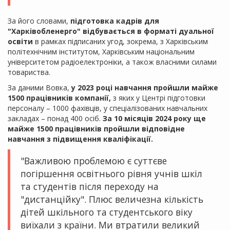
За його словами,
підготовка кадрів для
"Харківобленерго" відбувається в форматі дуальної
освіти
в рамках підписаних угод, зокрема, з Харківським
політехнічним інститутом, Харківським національним
університетом радіоелектроніки, а також власними силами
товариства.
За даними Вовка,
у 2023 році навчання пройшли майже
1500 працівників компанії,
з яких у Центрі підготовки
персоналу – 1000 фахівців, у спеціалізованих навчальних
закладах – понад 400 осіб.
За 10 місяців 2024 року ще
майже 1500 працівників пройшли відповідне
навчання з підвищення кваліфікації.
"Важливою проблемою є суттєве
погіршення освітнього рівня учнів шкіл
та студентів після переходу на
"дистанційку". Плюс величезна кількість
дітей шкільного та студентського віку
виїхали з країни. Ми втратили великий