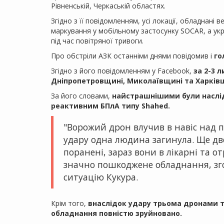
Рівненській, Черкаській областях.
Згідно з її повідомленням, усі локації, обладнан
маркування у мобільному застосунку SOCAR, а укр
під час повітряної тривоги.
Про обстріли АЗК останніми днями повідомив і
го
Згідно з його повідомленням у Facebook,
за 2-3 
Дніпропетровщині, Миколаївщині та Харків
За його словами,
найстрашнішими були наслідк
реактивним БПлА типу Shahed.
"Ворожий дрон влучив в навіс над 
удару одна людина загинула. Ще дв
поранені, зараз вони в лікарні та 
значно пошкоджене обладнання, згор
ситуацію Кукура.
Крім того,
внаслідок удару трьома дронами ти
обладнання повністю зруйновано.