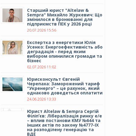
Cтарший юрист "Altelaw &
Sempra" Михайло Журкевич: Що
змінилося в бронюванні для
підприємств ПЕК у 2026 році
20.07.2026 15:56
Експертка з енергетики Юлія
Усенко: Енергоефективність або
деградація - перед яким
вибором опинилися громади та
бізнес
02.07.2026 11:02
Юрисконсульт Євгеній
Черепаха: Заморожений тариф
"Укренерго" – це рахунок, який
однаково доведеться оплатити
24.06.2026 13:33
Юрист Altelaw & Sempra Сергій
Філіпʼєв: Лібералізація ринку е/е
– вплив постанови КМУ №644 та
інших актів по закону №4777-IX
на розподілену генерацію та
ВДЕ