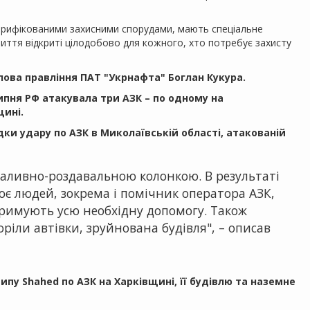
і верифікованими захисними спорудами, мають спеціальне
иття відкриті цілодобово для кожного, хто потребує захисту
лова правління ПАТ "Укрнафта" Боглан Кукура.
липня РФ атакувала три АЗК – по одному на
щині.
и удару по АЗК в Миколаївській області, атакованій
паливно-роздавальною колонкою. В результаті
оє людей, зокрема і помічник оператора АЗК,
отримують усю необхідну допомогу. Також
іли автівки, зруйнована будівля", – описав
пу Shahed по АЗК на Харківщині, її будівлю та наземне