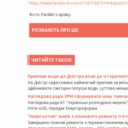
https://www.facebook.com/61587168731418/posts
Фото Parallel з архіву.
РОЗКАЖІТЬ ПРО ЦЕ:
ЧИТАЙТЕ ТАКОЖ
Приплив води до Дністра впав до історичного
На Дністрі зафіксовано найнижчий приплив за вес
здійснювати санітарні попуски води, суттєво менші
Наглядова рада УРМ сформувала нову тимча
Наглядова рада АТ "Українські розподільні мережі"
п’яти осіб, передає Енергореформа.
"Енергоатом" вивів з планового ремонту п'ят
Завершено планові ремонти з перевантаженням яд