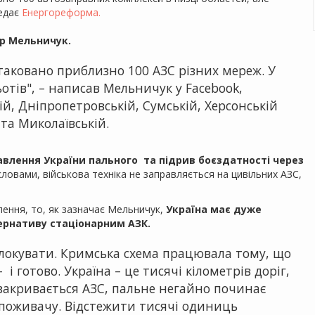
редає
Енергореформа.
р Мельничук.
атаковано приблизно 100 АЗС різних мереж. У
тів", – написав Мельничук у Facebook,
ій, Дніпропетровській, Сумській, Херсонській
та Миколаївській.
авлення України пального та підрив боєздатності через
ловами, військова техніка не заправляється на цивільних АЗС,
ення, то, як зазначає Мельничук,
Україна має дуже
ернативу стаціонарним АЗК.
аблокувати. Кримська схема працювала тому, що
 і готово. Україна – це тисячі кілометрів доріг,
закривається АЗС, пальне негайно починає
споживачу. Відстежити тисячі одиниць