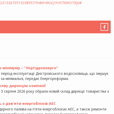
/122132673513238957/?rdid=WUrj1hY076WOT8j0#
 мінімуму – "Укргідроенерго"
ь період експлуатації Дністровського водосховища, що змушує
 за мінімальні, передає Енергореформа.
сову дирекцію компанії
 5 серпня 2026 року обрала новий склад дирекції товариства з
ь з дев'яти енергоблоків АЕС
ерного палива на п'яти енергоблоках АЕС, а також ремонти