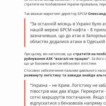
стратегія на позбавлення України провальна, пе
Так вважає маркетинг-директор БРСМ
Олександ
"За останній місяць в Україні було 
нашій мережі БРСМ-нафта – 8 прильо
зазначивши, що до атак в Запорізьк
областях додалися атаки в Одеській 
При цьому, він наголосив, що
стратегія на позб
руйнування АЗК "взагалі не працює".
За його с
що це базовим фактом військової логістики.
Стосовно забезпечення пальним цивільного насел
розвинуту логістику та завжди знайде альт
"Україна – не Крим. Логістику не з
півострів має два в’їзди. Перекрити –
сотні маршрутів постачання. Якщо 
відпускатися з бензовозів напряму 