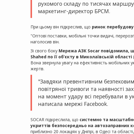
рухомого складу по тисячах маршру
маркетинг-директор БРСМ.
При цьому він підкреслив, що
ринок перебудову
"Оптові поставки, мобільні точки видачі, перероз
наголосив він.
Зі свого боку
Мережа АЗК Socar повідомила, щ
Shahed по її об’єкту в Миколаївській області
Вона звернула увагу на ефективність мобільних у
жертв.
"Завдяки превентивним безпековим 
повітряної тривоги та наявності за
на момент удару всі перебували в у
написала мережі Facebook.
SOCAR підкреслила, що
системно та масштабно
укриттів безпосередньо на автозаправних к
приблизно 20 локаціях у Дніпрі, в Одесі та області