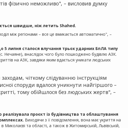
тів фізично неможливо", – висловив думку
ється швидше, ніж летить Shahed.
поділ між регіонами – все це вмикається автоматично", –
о 5 липня сталося влучання трьох ударних БпЛА типу
(с. Нечаяне), внаслідок чого було пошкоджено будівлю АЗК.
криттів на АЗК, завдяки яким вдається уникати людських
заходам, чіткому слідуванню інструкціям
хисної споруди вдалося уникнути найгіршого –
критті, тому обійшлося без людських жертв", –
 реалізувала проєкт із будівництва та облаштування
омплексах.
Виходячи з її повідомлення, вона має укриття на
, в Миколаєві та області, а також в Житомирській, Львівській,