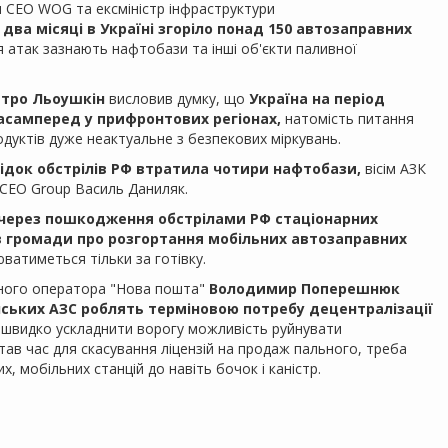
я СЕО WOG та ексміністр інфраструктури
 два місяці в Україні згоріло понад 150 автозаправних
атак зазнають нафтобази та інші об'єкти паливної
тро Льоушкін
висловив думку, що
Україна на період
насамперед у прифронтових регіонах,
натомість питання
дуктів дуже неактуальне з безпекових міркувань.
лідок обстрілів РФ втратила чотири нафтобази,
вісім АЗК
 CEO Group Василь Даниляк.
 через пошкодження обстрілами РФ стаціонарних
в громади про розгортання мобільних автозаправних
ватиметься тільки за готівку.
чного оператора "Нова пошта"
Володимир Поперешнюк
їнських АЗС роблять терміновою потребу децентралізації
швидко ускладнити ворогу можливість руйнувати
став час для скасування ліцензій на продаж пального, треба
, мобільних станцій до навіть бочок і каністр.