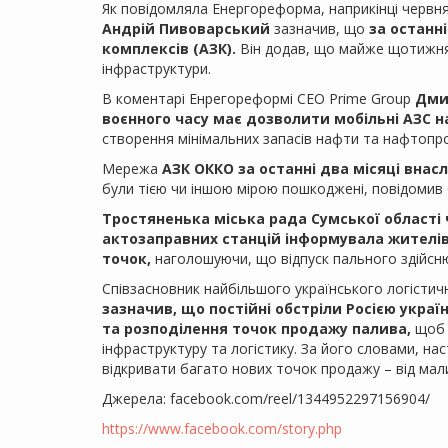
Як повідомляла Енергореформа, наприкінці червн
Андрій Пивоварський
зазначив, що
за останні
комплексів (АЗК).
Він додав, що майже щотижня 
інфраструктури.
В коментарі Енрегореформі СЕО Prime Group
Дми
воєнного часу має дозволити мобільні АЗС 
створення мінімальних запасів нафти та нафтопро
Мережа
АЗК ОККО за останні два місяці внас
були тією чи іншою мірою пошкоджені, повідомив
Тростяненька міська рада Сумської області
актозаправних станцій інформувала жителі
точок,
наголошуючи, що відпуск пального здійсню
Співзасновник найбільшого українського логісти
зазначив, що постійні обстріли Росією укра
та розподілення точок продажу палива,
щоб 
інфраструктуру та логістику. За його словами, на
відкривати багато нових точок продажу – від малих
Джерела: facebook.com/reel/1344952297156904/
https://www.facebook.com/story.php