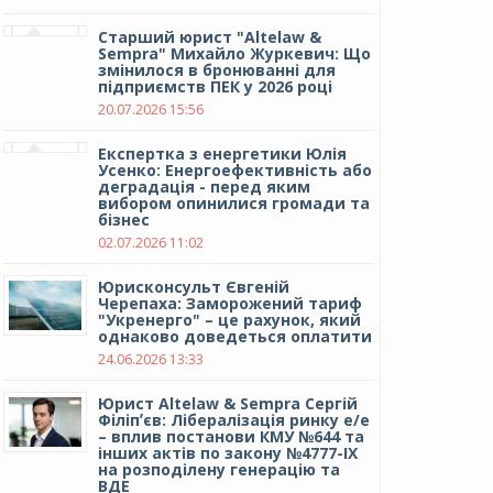
Cтарший юрист "Altelaw &
Sempra" Михайло Журкевич: Що
змінилося в бронюванні для
підприємств ПЕК у 2026 році
20.07.2026 15:56
Експертка з енергетики Юлія
Усенко: Енергоефективність або
деградація - перед яким
вибором опинилися громади та
бізнес
02.07.2026 11:02
Юрисконсульт Євгеній
Черепаха: Заморожений тариф
"Укренерго" – це рахунок, який
однаково доведеться оплатити
24.06.2026 13:33
Юрист Altelaw & Sempra Сергій
Філіпʼєв: Лібералізація ринку е/е
– вплив постанови КМУ №644 та
інших актів по закону №4777-IX
на розподілену генерацію та
ВДЕ