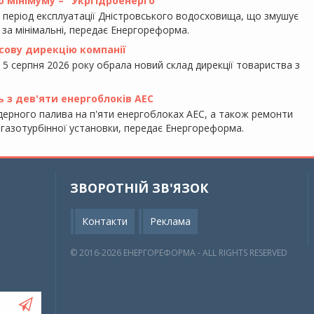
 мінімуму – "Укргідроенерго"
ь період експлуатації Дністровського водосховища, що змушує
 за мінімальні, передає Енергореформа.
сову дирекцію компанії
 5 серпня 2026 року обрала новий склад дирекції товариства з
ь з дев'яти енергоблоків АЕС
ерного палива на п'яти енергоблоках АЕС, а також ремонти
ї газотурбінної установки, передає Енергореформа.
ЗВОРОТНІЙ ЗВ'ЯЗОК
Контакти
Реклама
© 2016-2026 EНЕРГОРЕФОРМА - ALL RIGHTS RESERVED