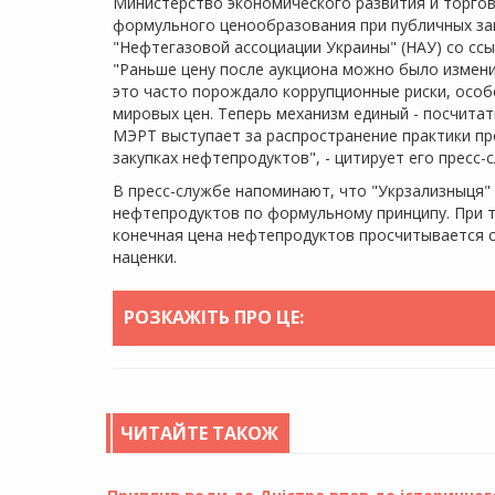
Министерство экономического развития и торгов
формульного ценообразования при публичных за
"Нефтегазовой ассоциации Украины" (НАУ) со сс
"Раньше цену после аукциона можно было измен
это часто порождало коррупционные риски, особ
мировых цен. Теперь механизм единый - посчитат
МЭРТ выступает за распространение практики п
закупках нефтепродуктов", - цитирует его пресс-
В пресс-службе напоминают, что "Укрзализныця"
нефтепродуктов по формульному принципу. При т
конечная цена нефтепродуктов просчитывается с 
наценки.
РОЗКАЖІТЬ ПРО ЦЕ:
ЧИТАЙТЕ ТАКОЖ