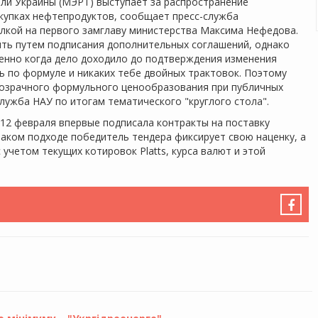
ли Украины (МЭРТ) выступает за распространение
купках нефтепродуктов, сообщает пресс-служба
ылкой на первого замглаву министерства Максима Нефедова.
ить путем подписания дополнительных соглашений, однако
енно когда дело доходило до подтверждения изменения
ь по формуле и никаких тебе двойных трактовок. Поэтому
розрачного формульного ценообразования при публичных
служба НАУ по итогам тематического "круглого стола".
 12 февраля впервые подписала контракты на поставку
аком подходе победитель тендера фиксирует свою наценку, а
учетом текущих котировок Platts, курса валют и этой