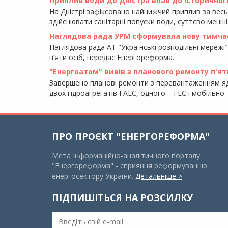
Приплив води до Дністра впав до історичного
На Дністрі зафіксовано найнижчий приплив за вес
здійснювати санітарні попуски води, суттєво менші
Наглядова рада УРМ сформувала нову тимча
Наглядова рада АТ "Українські розподільні мережі"
п’яти осіб, передає Енергореформа.
"Енергоатом" вивів з планового ремонту п'ят
Завершено планові ремонти з перевантаженням яд
двох гідроагрегатів ГАЕС, одного – ГЕС і мобільно
ПРО ПРОЄКТ "ЕНЕРГОРЕФОРМА"
Мета Інформаційно-аналітичного порталу
"Енергореформа" - сприяння реформуванню
енергосектору України.
Детальніше >
ПІДПИШІТЬСЯ НА РОЗСИЛКУ