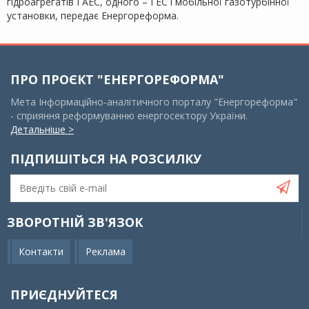
гідроагрегатів ГАЕС, одного – ГЕС і мобільної газотурбінної
установки, передає Енергореформа.
ПРО ПРОЄКТ "ЕНЕРГОРЕФОРМА"
Мета Інформаційно-аналітичного порталу "Енергореформа"
- сприяння реформуванню енергосектору України.
Детальніше >
ПІДПИШІТЬСЯ НА РОЗСИЛКУ
ЗВОРОТНІЙ ЗВ'ЯЗОК
Контакти
Реклама
ПРИЄДНУЙТЕСЯ