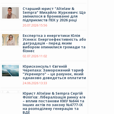
Cтарший юрист "Altelaw &
Sempra" Михайло Журкевич: Що
змінилося в бронюванні для
підприємств ПЕК у 2026 році
20.07.2026 15:56
Експертка з енергетики Юлія
Усенко: Енергоефективність або
деградація - перед яким
вибором опинилися громади та
бізнес
02.07.2026 11:02
Юрисконсульт Євгеній
Черепаха: Заморожений тариф
"Укренерго" – це рахунок, який
однаково доведеться оплатити
24.06.2026 13:33
Юрист Altelaw & Sempra Сергій
Філіпʼєв: Лібералізація ринку е/е
– вплив постанови КМУ №644 та
інших актів по закону №4777-IX
на розподілену генерацію та
ВДЕ