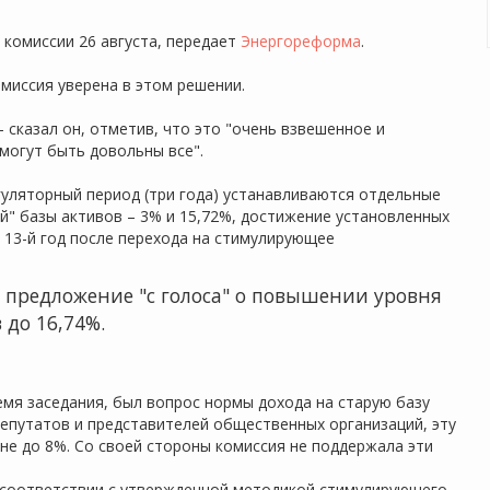
комиссии 26 августа, передает
Энергореформа
.
омиссия уверена в этом решении.
 сказал он, отметив, что это "очень взвешенное и
могут быть довольны все".
гуляторный период (три года) устанавливаются отдельные
й" базы активов – 3% и 15,72%, достижение установленных
а 13-й год после перехода на стимулирующее
 предложение "с голоса" о повышении уровня
 до 16,74%.
мя заседания, был вопрос нормы дохода на старую базу
депутатов и представителей общественных организаций, эту
не до 8%. Со своей стороны комиссия не поддержала эти
в соответствии с утвержденной методикой стимулирующего