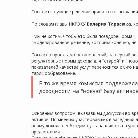
Соответствующее решение принято на заседании 
По словам главы НКРЭКУ
Валерия Тарасюка
, к
"Мы не хотим, чтобы это была псевдореформа", –
смоделированное решение, которым конечно, не 
Согласно проектам постановлений, на первый ре
регуляторные нормы дохода для "старой" и "ново
показателей качества услуг переносится с 8-го н
тарифообразование.
В то же время комиссия поддержала
доходности на "новую" базу активов
Основным вопросом, вызвавшем дискуссии во вре
активов. По мнению участвовавших в заседании 
норму дохода необходимо устанавливать на уров
предложения.
Согласно сообщению НКРЭКУ на сайте в среду, 