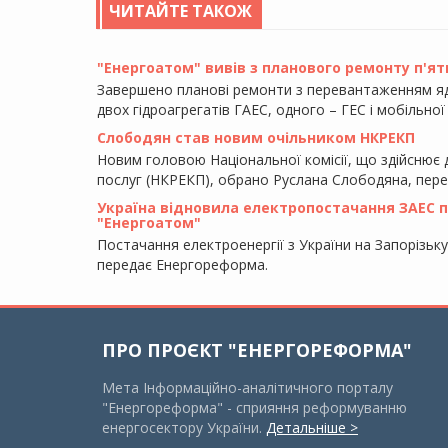
ЧИТАЙТЕ ТАКОЖ
"Енергоатом" вивів з планового ремонту п'ят
Завершено планові ремонти з перевантаженням яд
двох гідроагрегатів ГАЕС, одного – ГЕС і мобільно
Слободян став новим очільником НКРЕКП
Новим головою Національної комісії, що здійснює
послуг (НКРЕКП), обрано Руслана Слободяна, пер
Україна відновила електропостачання ЗАЕС піс
"Енергоатом"
Постачання електроенергії з України на Запорізьк
передає Енергореформа.
ПРО ПРОЄКТ "ЕНЕРГОРЕФОРМА"
Мета Інформаційно-аналітичного порталу
"Енергореформа" - сприяння реформуванню
енергосектору України.
Детальніше >