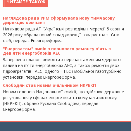
ЧИТАЙТЕ ТАКОЖ
Наглядова рада УРМ сформувала нову тимчасову
дирекцію компанії
Наглядова рада АТ "Українські розподільні мережі" 5 серпня
2026 року обрала новий склад дирекції товариства з п’яти
осіб, передає Енергореформа.
"Енергоатом" вивів з планового ремонту п'ять з
дев'яти енергоблоків АЕС
Завершено планові ремонти з перевантаженням ядерного
палива на п'яти енергоблоках АЕС, а також ремонти двох
гідроагрегатів ГАЕС, одного – ГЕС і мобільної газотурбінної
установки, передає Енергореформа.
Слободян став новим очільником НКРЕКП
Новим головою Національної комісії, що здійснює державне
регулювання у сферах енергетики та комунальних послуг
(НКРЕКП), обрано Руслана Слободяна, передає
Енергореформа.