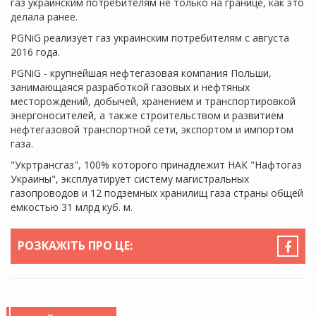
газ украинским потребителям не только на границе, как это
делала ранее.
PGNiG реализует газ украинским потребителям с августа
2016 года.
PGNiG - крупнейшая нефтегазовая компания Польши,
занимающаяся разработкой газовых и нефтяных
месторождений, добычей, хранением и транспортировкой
энергоносителей, а также строительством и развитием
нефтегазовой транспортной сети, экспортом и импортом
газа.
"Укртрансгаз", 100% которого принадлежит НАК "Нафтогаз
Украины", эксплуатирует систему магистральных
газопроводов и 12 подземных хранилищ газа страны общей
емкостью 31 млрд куб. м.
РОЗКАЖІТЬ ПРО ЦЕ: