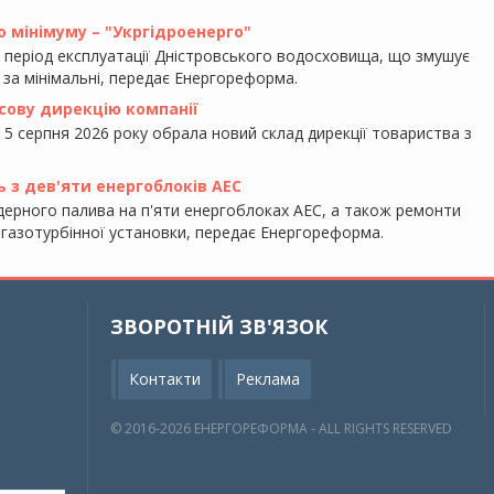
 мінімуму – "Укргідроенерго"
ь період експлуатації Дністровського водосховища, що змушує
 за мінімальні, передає Енергореформа.
сову дирекцію компанії
 5 серпня 2026 року обрала новий склад дирекції товариства з
ь з дев'яти енергоблоків АЕС
ерного палива на п'яти енергоблоках АЕС, а також ремонти
ї газотурбінної установки, передає Енергореформа.
ЗВОРОТНІЙ ЗВ'ЯЗОК
Контакти
Реклама
© 2016-2026 EНЕРГОРЕФОРМА - ALL RIGHTS RESERVED