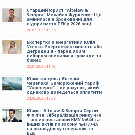
Cтарший юрист "Altelaw &
Sempra" Михайло Журкевич: Що
змінилося в бронюванні для
підприємств ПЕК у 2026 році
20.07.2026 15:56
Експертка з енергетики Юлія
Усенко: Енергоефективність або
деградація - перед яким
вибором опинилися громади та
бізнес
02.07.2026 11:02
Юрисконсульт Євгеній
Черепаха: Заморожений тариф
"Укренерго" – це рахунок, який
однаково доведеться оплатити
24.06.2026 13:33
Юрист Altelaw & Sempra Сергій
Філіпʼєв: Лібералізація ринку е/е
– вплив постанови КМУ №644 та
інших актів по закону №4777-IX
на розподілену генерацію та
ВДЕ