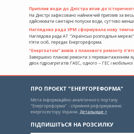
Приплив води до Дністра впав до історичного
На Дністрі зафіксовано найнижчий приплив за вес
здійснювати санітарні попуски води, суттєво менші
Наглядова рада УРМ сформувала нову тимча
Наглядова рада АТ "Українські розподільні мережі"
п’яти осіб, передає Енергореформа.
"Енергоатом" вивів з планового ремонту п'ят
Завершено планові ремонти з перевантаженням яд
двох гідроагрегатів ГАЕС, одного – ГЕС і мобільно
ПРО ПРОЄКТ "ЕНЕРГОРЕФОРМА"
Мета Інформаційно-аналітичного порталу
"Енергореформа" - сприяння реформуванню
енергосектору України.
Детальніше >
ПІДПИШІТЬСЯ НА РОЗСИЛКУ