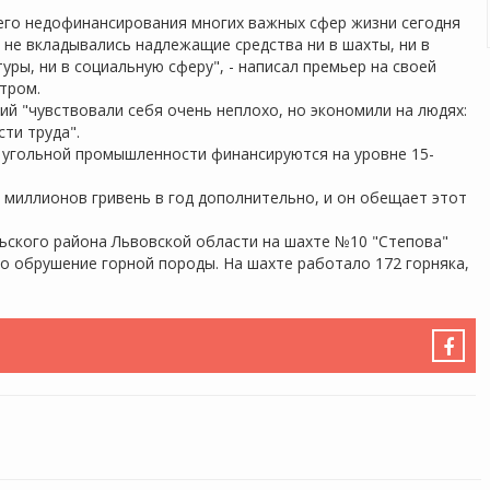
него недофинансирования многих важных сфер жизни сегодня
 не вкладывались надлежащие средства ни в шахты, ни в
уры, ни в социальную сферу", - написал премьер на своей
утром.
ий "чувствовали себя очень неплохо, но экономили на людях:
сти труда".
 угольной промышленности финансируются на уровне 15-
х миллионов гривень в год дополнительно, и он обещает этот
альского района Львовской области на шахте №10 "Степова"
о обрушение горной породы. На шахте работало 172 горняка,