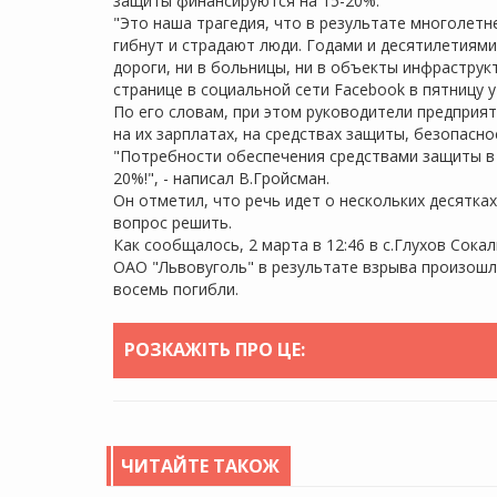
защиты финансируются на 15-20%.
"Это наша трагедия, что в результате многолет
гибнут и страдают люди. Годами и десятилетиями
дороги, ни в больницы, ни в объекты инфраструкт
странице в социальной сети Facebook в пятницу 
По его словам, при этом руководители предприят
на их зарплатах, на средствах защиты, безопасно
"Потребности обеспечения средствами защиты в
20%!", - написал В.Гройсман.
Он отметил, что речь идет о нескольких десятка
вопрос решить.
Как сообщалось, 2 марта в 12:46 в с.Глухов Сок
ОАО "Львовуголь" в результате взрыва произошл
восемь погибли.
РОЗКАЖІТЬ ПРО ЦЕ:
ЧИТАЙТЕ ТАКОЖ