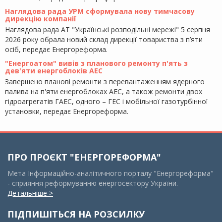
Наглядова рада УРМ сформувала нову тимчасову
дирекцію компанії
Наглядова рада АТ "Українські розподільні мережі" 5 серпня
2026 року обрала новий склад дирекції товариства з п’яти
осіб, передає Енергореформа.
"Енергоатом" вивів з планового ремонту п'ять з
дев'яти енергоблоків АЕС
Завершено планові ремонти з перевантаженням ядерного
палива на п'яти енергоблоках АЕС, а також ремонти двох
гідроагрегатів ГАЕС, одного – ГЕС і мобільної газотурбінної
установки, передає Енергореформа.
ПРО ПРОЄКТ "ЕНЕРГОРЕФОРМА"
Мета Інформаційно-аналітичного порталу "Енергореформа"
- сприяння реформуванню енергосектору України.
Детальніше >
ПІДПИШІТЬСЯ НА РОЗСИЛКУ