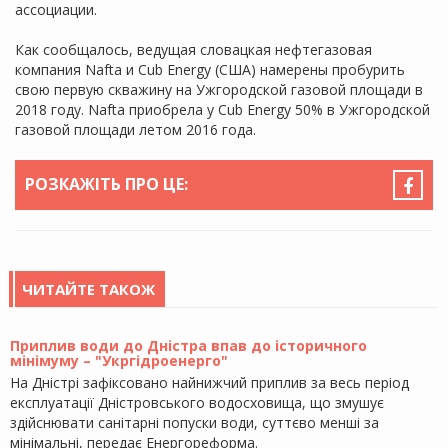
ассоциации.
Как сообщалось, ведущая словацкая нефтегазовая
компания Nafta и Cub Energy (США) намерены пробурить
свою первую скважину на Ужгородской газовой площади в
2018 году. Nafta приобрела у Cub Energy 50% в Ужгородской
газовой площади летом 2016 года.
РОЗКАЖІТЬ ПРО ЦЕ:
ЧИТАЙТЕ ТАКОЖ
Приплив води до Дністра впав до історичного
мінімуму – "Укргідроенерго"
На Дністрі зафіксовано найнижчий приплив за весь період
експлуатації Дністровського водосховища, що змушує
здійснювати санітарні попуски води, суттєво менші за
мінімальні, передає Енергореформа.