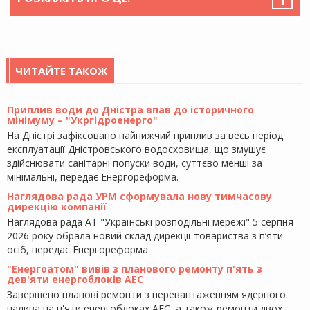
ЧИТАЙТЕ ТАКОЖ
Приплив води до Дністра впав до історичного
мінімуму – "Укргідроенерго"
На Дністрі зафіксовано найнижчий приплив за весь період
експлуатації Дністровського водосховища, що змушує
здійснювати санітарні попуски води, суттєво менші за
мінімальні, передає Енергореформа.
Наглядова рада УРМ сформувала нову тимчасову
дирекцію компанії
Наглядова рада АТ "Українські розподільні мережі" 5 серпня
2026 року обрала новий склад дирекції товариства з п’яти
осіб, передає Енергореформа.
"Енергоатом" вивів з планового ремонту п'ять з
дев'яти енергоблоків АЕС
Завершено планові ремонти з перевантаженням ядерного
палива на п'яти енергоблоках АЕС, а також ремонти двох