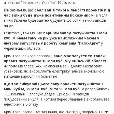
агентстві "Інтерфакс-Україна" 10 лютого.
Він зазначив, що
реалізація такої кількості проектів під
час війни буде дуже позитивним показником
, а після
війни Україна буде здатна будувати до сотні таких заводів
на рік.
Гелетуха уточнив, що
перший завод потужністю 3 млн
куб. м біометану на рік уже найближчим часом у
лютому запустить у роботу компанія "Галс-Арго"
у
Чернігівській області.
Крім того, за його словами,
вона має запустити також
проект потужністю 10 млн куб. м у Київській області.
Як пояснив глава БАУ, компанія має 5 діючих біогазових
установок, які виробляють електрику, але за економікою
вигідніше виробляти біометан.
Ще три очікувані цього року проекти потужністю 3
млн. куб м, 25 млн. куб. м та 50 млн куб.
м розробляють
інші компанії. Гелетуха додав, що один із заводів
побудований з нуля, а чотири переобладнані з виробництва
електрики з біогазу.
Крім того, глава БАУ зазначив, що сьогодні, зокрема,
ЄБРР