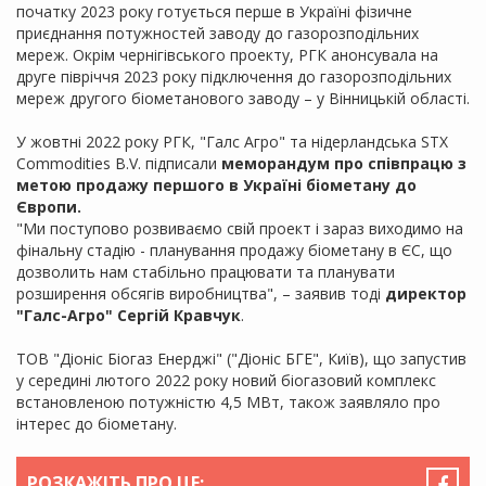
початку 2023 року готується перше в Україні фізичне
приєднання потужностей заводу до газорозподільних
мереж. Окрім чернігівського проекту, РГК анонсувала на
друге півріччя 2023 року підключення до газорозподільних
мереж другого біометанового заводу – у Вінницькій області.
У жовтні 2022 року РГК, "Галс Агро" та нідерландська STX
Commodities B.V. підписали
меморандум про співпрацю з
метою продажу першого в Україні біометану до
Європи.
"Ми поступово розвиваємо свій проект і зараз виходимо на
фінальну стадію - планування продажу біометану в ЄС, що
дозволить нам стабільно працювати та планувати
розширення обсягів виробництва", – заявив тоді
директор
"Галс-Агро" Сергій Кравчук
.
ТОВ "Діоніс Біогаз Енерджі" ("Діоніс БГЕ", Київ), що запустив
у середині лютого 2022 року новий біогазовий комплекс
встановленою потужністю 4,5 МВт, також заявляло про
інтерес до біометану.
РОЗКАЖІТЬ ПРО ЦЕ: