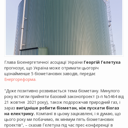
Глава Біоенергетичної асоціації України
Георгій Гелетуха
прогнозує, що Україна може отримати цьогоріч
щонайменше 5 біометанових заводів, передає
Енергореформа.
"Дуже позитивно розвивається тема біометану. Минулого
року встигли прийняти базовий законопроект (з-п №5464 від
21 жовтня 2021 року), також подорожчав природний газ, і
зараз
вигідніше робити біометан, ніж пускати біогаз
на електрику.
Компанії в цьому зацікавлені, і я думаю, що
цього року ми побачимо, як мінімум пять біометанових
проектів", – сказав Гелетуха під час прес-конференції в