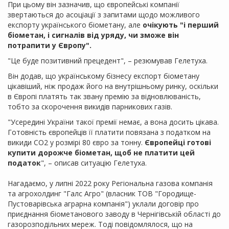
При цьому він зазначив, що європейські компанії
звертаються до асоціації з запитами щодо можливого
експорту українського біометану, але
очікують "і перший
біометан, і сигналів від уряду, чи зможе він
потрапити у Європу".
"Це буде позитивний прецедент", – резюмував Гелетуха.
Він додав, що українському бізнесу експорт біометану
цікавіший, ніж продаж його на внутрішньому ринку, оскільки
в Європі платять так звану премію за відновлюваність,
тобто за скорочення викидів парникових газів.
"Усередині України такої премії немає, а вона досить цікава.
Готовність європейців її платити повязана з податком на
викиди СО2 у розмірі 80 євро за тонну.
Європейці готові
купити дорожче біометан, щоб не платити цей
податок
", – описав ситуацію Гелетуха.
Нагадаємо, у липні 2022 року Регіональна газова компанія
та агрохолдинг "Галс Агро" (власник ТОВ "Городище-
Пустоварівська аграрна компанія") уклали договір про
приєднання біометанового заводу в Чернігівській області до
газорозподільних мереж. Тоді повідомлялося, що на