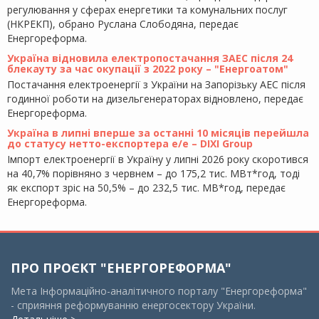
регулювання у сферах енергетики та комунальних послуг
(НКРЕКП), обрано Руслана Слободяна, передає
Енергореформа.
Україна відновила електропостачання ЗАЕС після 24
блекауту за час окупації з 2022 року – "Енергоатом"
Постачання електроенергії з України на Запорізьку АЕС після
годинної роботи на дизельгенераторах відновлено, передає
Енергореформа.
Україна в липні вперше за останні 10 місяців перейшла
до статусу нетто-експортера е/е – DIXI Group
Імпорт електроенергії в Україну у липні 2026 року скоротився
на 40,7% порівняно з червнем – до 175,2 тис. МВт*год, тоді
як експорт зріс на 50,5% – до 232,5 тис. МВ*год, передає
Енергореформа.
ПРО ПРОЄКТ "ЕНЕРГОРЕФОРМА"
Мета Інформаційно-аналітичного порталу "Енергореформа"
- сприяння реформуванню енергосектору України.