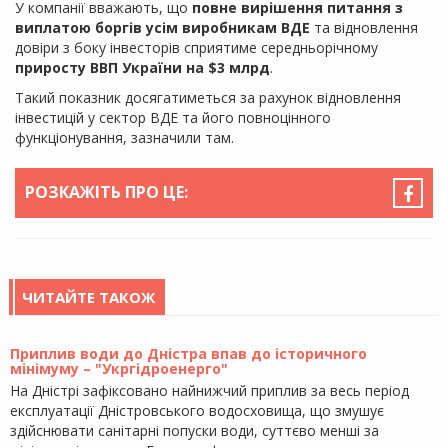
У компанії вважають, що
повне вирішення питання з
виплатою боргів усім виробникам ВДЕ
та відновлення
довіри з боку інвесторів сприятиме середньорічному
приросту ВВП України на $3 млрд
.
Такий показник досягатиметься за рахунок відновлення
інвестицій у сектор ВДЕ та його повноцінного
функціонування, зазначили там.
РОЗКАЖІТЬ ПРО ЦЕ:
ЧИТАЙТЕ ТАКОЖ
Приплив води до Дністра впав до історичного
мінімуму – "Укргідроенерго"
На Дністрі зафіксовано найнижчий приплив за весь період
експлуатації Дністровського водосховища, що змушує
здійснювати санітарні попуски води, суттєво менші за