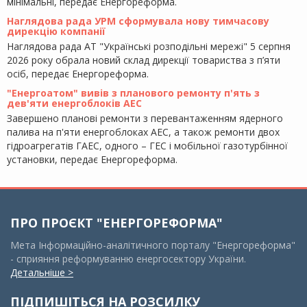
мінімальні, передає Енергореформа.
Наглядова рада УРМ сформувала нову тимчасову
дирекцію компанії
Наглядова рада АТ "Українські розподільні мережі" 5 серпня
2026 року обрала новий склад дирекції товариства з п’яти
осіб, передає Енергореформа.
"Енергоатом" вивів з планового ремонту п'ять з
дев'яти енергоблоків АЕС
Завершено планові ремонти з перевантаженням ядерного
палива на п'яти енергоблоках АЕС, а також ремонти двох
гідроагрегатів ГАЕС, одного – ГЕС і мобільної газотурбінної
установки, передає Енергореформа.
ПРО ПРОЄКТ "ЕНЕРГОРЕФОРМА"
Мета Інформаційно-аналітичного порталу "Енергореформа"
- сприяння реформуванню енергосектору України.
Детальніше >
ПІДПИШІТЬСЯ НА РОЗСИЛКУ