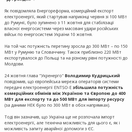
Як повідомляла Енергореформа, комерційний експорт
електроенергії, який стартував наприкінці червня зі 100 МВт
до Румунії, було зупинено з 11 жовтня для стабілізації
власної енергосистеми через масовані удари російських
військ по енергосистемі України 10 жовтня.
На той час потужність перетину зросла до 300 МВт – по 150
МВт у Румунію та Словаччину. Також приблизно 220 МВт
експортувалося до Польщі та на різному рівні потужності до
Молдови.
24 жовтня глава "Укренерго"
Володимир Кудрицький
повідомив, що європейська мережа операторів системи
передачі електроенергії ENTSO-E
збільшила потужність
комерційних обмінів між Україною та Європою до 400
МВт для експорту та до 500 МВт для імпорту ресурсу
(за даними НЕК було по 300 МВт в обох напрямках).
Тоді він зазначив, що Україна ще не розпочала імпорт
електроенергії, але технічна можливість для цього є, як і
можливість запиту аварійної допомоги з ЄС.