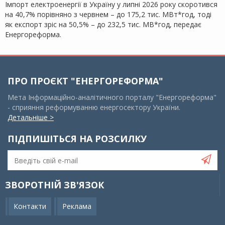
Імпорт електроенергії в Україну у липні 2026 року скоротився
на 40,7% порівняно з червнем – до 175,2 тис. МВт*год, тоді
як експорт зріс на 50,5% – до 232,5 тис. МВ*год, передає
Енергореформа.
ПРО ПРОЄКТ "ЕНЕРГОРЕФОРМА"
Мета Інформаційно-аналітичного порталу "Енергореформа"
- сприяння реформуванню енергосектору України.
Детальніше >
ПІДПИШІТЬСЯ НА РОЗСИЛКУ
ЗВОРОТНІЙ ЗВ'ЯЗОК
Контакти
Реклама