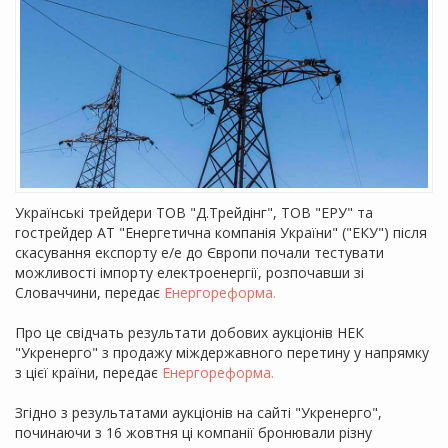
Українські трейдери ТОВ "Д.Трейдінг", ТОВ "ЕРУ" та
гострейдер АТ "Енергетична компанія України" ("ЕКУ") після
скасування експорту е/е до Європи почали тестувати
можливості імпорту електроенергії, розпочавши зі
Словаччини, передає
Енергореформа.
Про це свідчать результати добових аукціонів НЕК
"Укренерго" з продажу міждержавного перетину у напрямку
з цієї країни, передає
Енергореформа.
Згідно з результатами аукціонів на сайті "Укренерго",
починаючи з 16 жовтня ці компанії бронювали різну