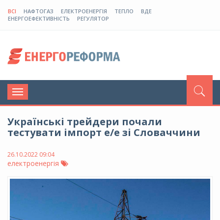
ВСІ
НАФТОГАЗ
ЕЛЕКТРОЕНЕРГІЯ
ТЕПЛО
ВДЕ
ЕНЕРГОЕФЕКТИВНІСТЬ
РЕГУЛЯТОР
Toggle
navigation
Українські трейдери почали
тестувати імпорт е/е зі Словаччини
26.10.2022 09:04
електроенергія