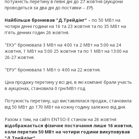
потужність перетину в певні дні до 27 жовтня (аукціони
проводяться за два дні до поставки –
ЕР
).
Найбільше бронював "Д.Трейдінг"
– по 50 МВт на
чотири денні години на 16 та 23 жовтня та по 35 МВт на
п'ять денних годин 26 жовтня.
"ЕКУ" бронювала 3 МВт на 4:00 та 2 МВт на 5:00 на 24
жовтня, 1 МВт на 5:00 25 жовтня та по 1 МВт на 13:00 на
26-27 жовтня.
"ЕРУ" бронювала 1 МВт о 4:00 на 22 жовтня.
Ціна продажу перетину у всі дні, в які компанії брали участь
в аукціонах, становила 0 грн/МВт-год.
Потужність перетину, що виставлялася продаж, становила
від 50 МВт до 170 МВт на кожну годину залежно від дня.
Разом з тим, на сайті ENTSO-E станом на 26 жовтня
відображається фізичне постачання лише 16 жовтня,
коли перетин 50 МВт на чотири години викуповував
"Д.Трейдінг"
.