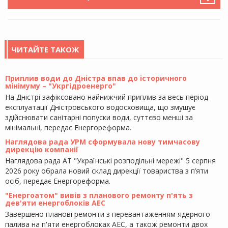
ЧИТАЙТЕ ТАКОЖ
Приплив води до Дністра впав до історичного
мінімуму – "Укргідроенерго"
На Дністрі зафіксовано найнижчий приплив за весь період
експлуатації Дністровського водосховища, що змушує
здійснювати санітарні попуски води, суттєво менші за
мінімальні, передає Енергореформа.
Наглядова рада УРМ сформувала нову тимчасову
дирекцію компанії
Наглядова рада АТ "Українські розподільні мережі" 5 серпня
2026 року обрала новий склад дирекції товариства з п’яти
осіб, передає Енергореформа.
"Енергоатом" вивів з планового ремонту п'ять з
дев'яти енергоблоків АЕС
Завершено планові ремонти з перевантаженням ядерного
палива на п'яти енергоблоках АЕС, а також ремонти двох