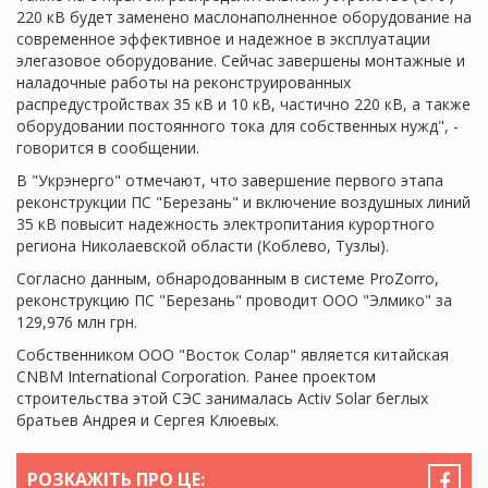
220 кВ будет заменено маслонаполненное оборудование на
современное эффективное и надежное в эксплуатации
элегазовое оборудование. Сейчас завершены монтажные и
наладочные работы на реконструированных
распредустройствах 35 кВ и 10 кВ, частично 220 кВ, а также
оборудовании постоянного тока для собственных нужд", -
говорится в сообщении.
В "Укрэнерго" отмечают, что завершение первого этапа
реконструкции ПС "Березань" и включение воздушных линий
35 кВ повысит надежность электропитания курортного
региона Николаевской области (Коблево, Тузлы).
Согласно данным, обнародованным в системе ProZorro,
реконструкцию ПС "Березань" проводит ООО "Элмико" за
129,976 млн грн.
Собственником ООО "Восток Солар" является китайская
CNBM International Corporation. Ранее проектом
строительства этой СЭС занималась Activ Solar беглых
братьев Андрея и Сергея Клюевых.
РОЗКАЖІТЬ ПРО ЦЕ: