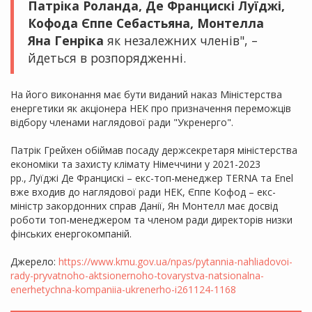
Патріка Роланда, Де Францискі Луїджі,
Кофода Єппе Себастьяна, Монтелла
Яна Генріка
як незалежних членів", –
йдеться в розпорядженні.
На його виконання має бути виданий наказ Міністерства
енергетики як акціонера НЕК про призначення переможців
відбору членами наглядової ради "Укренерго".
Патрік Грейхен обіймав посаду держсекретаря міністерства
економіки та захисту клімату Німеччини у 2021-2023
рр., Луїджі Де Францискі – екс-топ-менеджер TERNA та Enel
вже входив до наглядової ради НЕК, Єппе Кофод – екс-
міністр закордонних справ Данії, Ян Монтелл має досвід
роботи топ-менеджером та членом ради директорів низки
фінських енергокомпаній.
Джерело:
https://www.kmu.gov.ua/npas/pytannia-nahliadovoi-
rady-pryvatnoho-aktsionernoho-tovarystva-natsionalna-
enerhetychna-kompaniia-ukrenerho-i261124-1168