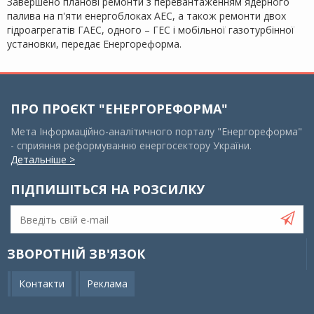
Завершено планові ремонти з перевантаженням ядерного
палива на п'яти енергоблоках АЕС, а також ремонти двох
гідроагрегатів ГАЕС, одного – ГЕС і мобільної газотурбінної
установки, передає Енергореформа.
ПРО ПРОЄКТ "ЕНЕРГОРЕФОРМА"
Мета Інформаційно-аналітичного порталу "Енергореформа"
- сприяння реформуванню енергосектору України.
Детальніше >
ПІДПИШІТЬСЯ НА РОЗСИЛКУ
ЗВОРОТНІЙ ЗВ'ЯЗОК
Контакти
Реклама