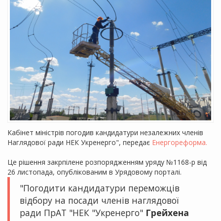
Кабінет міністрів погодив кандидатури незалежних членів
Наглядової ради НЕК Укренерго", передає
Енергореформа.
Це рішення закрпілене розпорядженням уряду №1168-р від
26 листопада, опублікованим в Урядовому порталі.
"Погодити кандидатури переможців
відбору на посади членів наглядової
ради ПрАТ "НЕК "Укренерго"
Грейхена