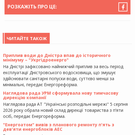
РОЗКАЖІТЬ ПРО ЦЕ:
ЧИТАЙТЕ ТАКОЖ
Приплив води до Дністра впав до історичного
мінімуму – "Укргідроенерго"
На Дністрі зафіксовано найнижчий приплив за весь період
експлуатації Дністровського водосховища, що змушує
здійснювати санітарні попуски води, суттєво менші за
мінімальні, передає Енергореформа.
Наглядова рада УРМ сформувала нову тимчасову
дирекцію компанії
Наглядова рада АТ "Українські розподільні мережі" 5 серпня
2026 року обрала новий склад дирекції товариства з п’яти
осіб, передає Енергореформа.
"Енергоатом" вивів з планового ремонту п'ять з
дев'яти енергоблоків АЕС