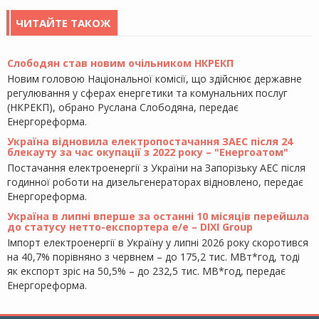
ЧИТАЙТЕ ТАКОЖ
Слободян став новим очільником НКРЕКП
Новим головою Національної комісії, що здійснює державне
регулювання у сферах енергетики та комунальних послуг
(НКРЕКП), обрано Руслана Слободяна, передає
Енергореформа.
Україна відновила електропостачання ЗАЕС після 24
блекауту за час окупації з 2022 року – "Енергоатом"
Постачання електроенергії з України на Запорізьку АЕС після
годинної роботи на дизельгенераторах відновлено, передає
Енергореформа.
Україна в липні вперше за останні 10 місяців перейшла
до статусу нетто-експортера е/е – DIXI Group
Імпорт електроенергії в Україну у липні 2026 року скоротився
на 40,7% порівняно з червнем – до 175,2 тис. МВт*год, тоді
як експорт зріс на 50,5% – до 232,5 тис. МВ*год, передає
Енергореформа.