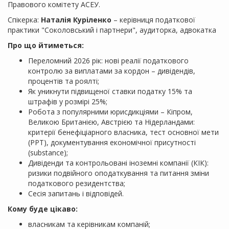
Правового комітету АСЕУ.
Спікерка:
Наталія Куріленко
– керівниця податкової
практики "Соколовський і партнери", аудиторка, адвокатка
Про що
йтиметься:
Переломний 2026 рік: нові реалії податкового
контролю за виплатами за кордон – дивідендів,
процентів та роялті;
Як уникнути підвищеної ставки податку 15% та
штрафів у розмірі 25%;
Робота з популярними юрисдикціями – Кіпром,
Великою Британією, Австрією та Нідерландами:
критерії бенефіціарного власника, тест основної мети
(PPT), документування економічної присутності
(substance);
Дивіденди та контрольовані іноземні компанії (КІК):
ризики подвійного оподаткування та питання зміни
податкового резидентства;
Сесія запитань і відповідей.
Кому буде цікаво:
власникам та керівникам компаній;