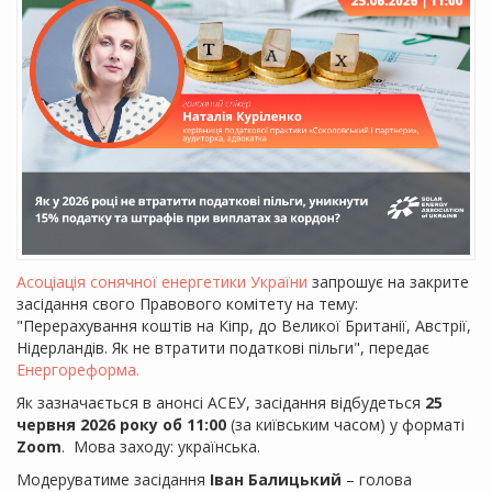
Асоціація сонячної енергетики України
запрошує на закрите
засідання свого Правового комітету на тему:
"Перерахування коштів на Кіпр, до Великої Британії, Австрії,
Нідерландів. Як не втратити податкові пільги", передає
Енергореформа.
Як зазначається в анонсі АСЕУ, засідання відбудеться
25
червня 2026 року об 11:00
(за київським часом) у форматі
Zoom
. Мова заходу: українська.
Модеруватиме засідання
Іван Балицький
– голова