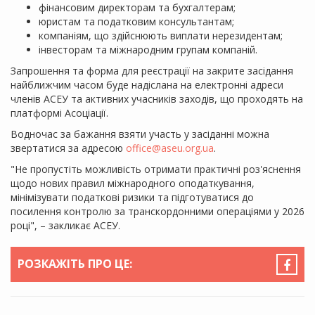
фінансовим директорам та бухгалтерам;
юристам та податковим консультантам;
компаніям, що здійснюють виплати нерезидентам;
інвесторам та міжнародним групам компаній.
Запрошення та форма для реєстрації на закрите засідання
найближчим часом буде надіслана на електронні адреси
членів АСЕУ та активних учасників заходів, що проходять на
платформі Асоціації.
Водночас за бажання взяти участь у засіданні можна
звертатися за адресою
office@aseu.org.ua
.
"Не пропустіть можливість отримати практичні роз'яснення
щодо нових правил міжнародного оподаткування,
мінімізувати податкові ризики та підготуватися до
посилення контролю за транскордонними операціями у 2026
році", – закликає АСЕУ.
РОЗКАЖІТЬ ПРО ЦЕ: