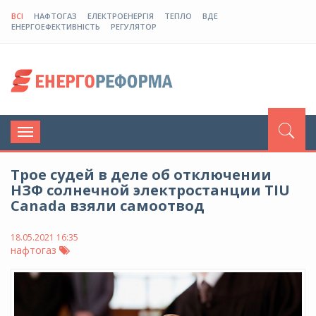
ВСІ
НАФТОГАЗ
ЕЛЕКТРОЕНЕРГІЯ
ТЕПЛО
ВДЕ
ЕНЕРГОЕФЕКТИВНІСТЬ
РЕГУЛЯТОР
Toggle
navigation
Трое судей в деле об отключении
НЗФ солнечной электростанции TIU
Canada взяли самоотвод
18.05.2021 16:35
нафтогаз