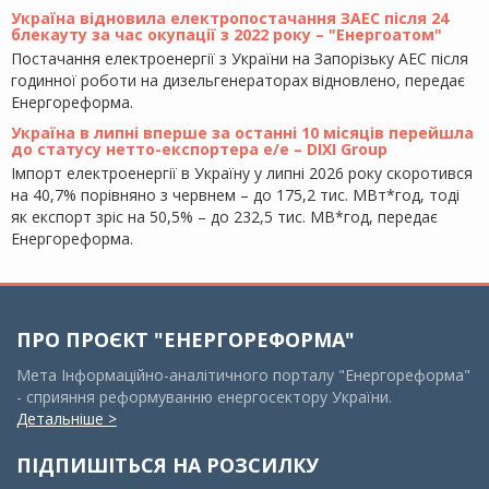
Україна відновила електропостачання ЗАЕС після 24
блекауту за час окупації з 2022 року – "Енергоатом"
Постачання електроенергії з України на Запорізьку АЕС після
годинної роботи на дизельгенераторах відновлено, передає
Енергореформа.
Україна в липні вперше за останні 10 місяців перейшла
до статусу нетто-експортера е/е – DIXI Group
Імпорт електроенергії в Україну у липні 2026 року скоротився
на 40,7% порівняно з червнем – до 175,2 тис. МВт*год, тоді
як експорт зріс на 50,5% – до 232,5 тис. МВ*год, передає
Енергореформа.
ПРО ПРОЄКТ "ЕНЕРГОРЕФОРМА"
Мета Інформаційно-аналітичного порталу "Енергореформа"
- сприяння реформуванню енергосектору України.
Детальніше >
ПІДПИШІТЬСЯ НА РОЗСИЛКУ