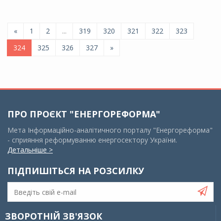
«
1
2
...
319
320
321
322
323
324
325
326
327
»
ПРО ПРОЄКТ "ЕНЕРГОРЕФОРМА"
Мета Інформаційно-аналітичного порталу "Енергореформа"
- сприяння реформуванню енергосектору України.
Детальніше >
ПІДПИШІТЬСЯ НА РОЗСИЛКУ
ЗВОРОТНІЙ ЗВ'ЯЗОК