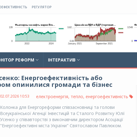
ОЕФЕКТИВНІСТЬ
РЕГУЛЯТОР
НІТОР РЕФОРМ
ІНТЕРАКТИВ
сенко: Енергоефективність або
ром опинилися громади та бізнес
02.07.2026 10:53
електроенергія
,
тепло
,
енергоефективність
Колонка для Енергореформи співзасновниці та голови
Всеукраїнської Агенції Інвестицій та Сталого Розвитку Юлії
Усенко у співавторстві з виконавчим директором Асоціації
"Енергоефективні міста України" Святославом Павлюком.