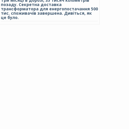
Три місяці в дорозі, 35 тисяч кілометрів
позаду. Секретна доставка
трансформатора для енергопостачання 500
тис. споживачів завершена. Дивіться, як
це було.