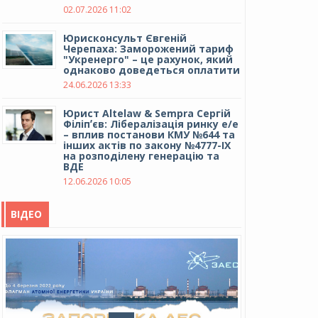
02.07.2026 11:02
Юрисконсульт Євгеній
Черепаха: Заморожений тариф
"Укренерго" – це рахунок, який
однаково доведеться оплатити
24.06.2026 13:33
Юрист Altelaw & Sempra Сергій
Філіпʼєв: Лібералізація ринку е/е
– вплив постанови КМУ №644 та
інших актів по закону №4777-IX
на розподілену генерацію та
ВДЕ
12.06.2026 10:05
ВІДЕО