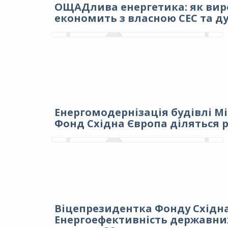
ОЩАДлива енергетика: як виро
економить з власною СЕС та ду
Енергомодернізація будівлі Мін
Фонд Східна Європа діляться 
Віцепрезидентка Фонду Східна
Енергоефективність державних