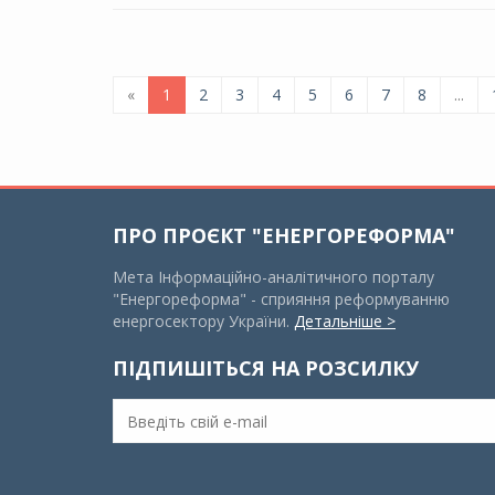
«
1
2
3
4
5
6
7
8
...
ПРО ПРОЄКТ "ЕНЕРГОРЕФОРМА"
Мета Інформаційно-аналітичного порталу
"Енергореформа" - сприяння реформуванню
енергосектору України.
Детальніше >
ПІДПИШІТЬСЯ НА РОЗСИЛКУ