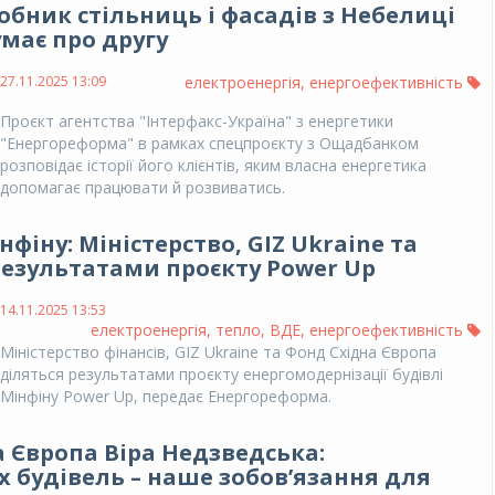
бник стільниць і фасадів з Небелиці
має про другу
27.11.2025 13:09
електроенергія
,
енергоефективність
Проєкт агентства "Інтерфакс-Україна" з енергетики
"Енергореформа" в рамках спецпроєкту з Ощадбанком
розповідає історії його клієнтів, яким власна енергетика
допомагає працювати й розвиватись.
фіну: Міністерство, GIZ Ukraine та
результатами проєкту Power Up
14.11.2025 13:53
електроенергія
,
тепло
,
ВДЕ
,
енергоефективність
Міністерство фінансів, GIZ Ukraine та Фонд Східна Європа
діляться результатами проєкту енергомодернізації будівлі
Мінфіну Power Up, передає Енергореформа.
 Європа Віра Недзведська:
 будівель – наше зобовʼязання для