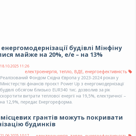
я енергомодернізації будівлі Мінфіну
ися майже на 20%, е/е – на 13%
18.10.2025 11:26
електроенергія
,
тепло
,
ВДЕ
,
енергоефективність
Реалізований Фондом Східна Європа у 2023-2024 роках у
Міністерстві фінансів проєкт Power Up з енергомодернізації
будівлі обсягом близько EUR340 тис. дозволив за рік
скоротити витрати теплової енергії на 19,5%, електричної –
на 12,9%, передає Енергореформа.
 місцевих грантів можуть покривати
нізацію будинків
21.06.2025 10:17
електроенергія
,
тепло
,
енергоефективність