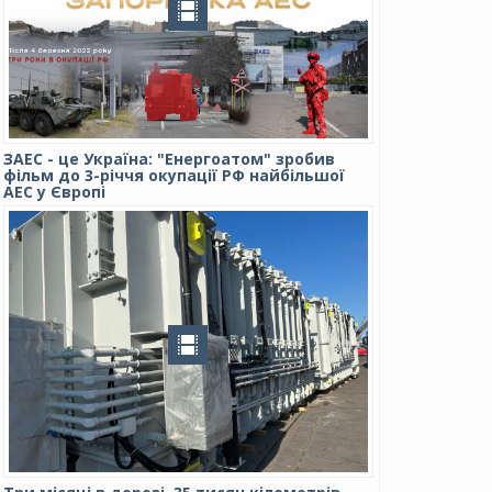
ЗАЕС - це Україна: "Енергоатом" зробив
фільм до 3-річчя окупації РФ найбільшої
АЕС у Європі