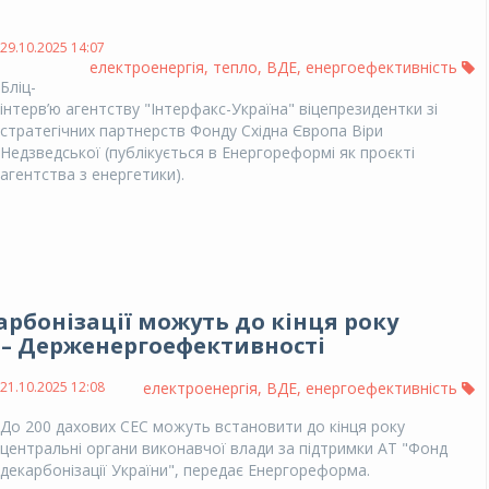
29.10.2025 14:07
електроенергія
,
тепло
,
ВДЕ
,
енергоефективність
Бліц-
інтерв’ю агентству "Інтерфакс-Україна" віцепрезидентки зі
стратегічних партнерств Фонду Східна Європа Віри
Недзведської (публікується в Енергореформі як проєкті
агентства з енергетики).
рбонізації можуть до кінця року
 – Держенергоефективності
21.10.2025 12:08
електроенергія
,
ВДЕ
,
енергоефективність
До 200 дахових СЕС можуть встановити до кінця року
центральні органи виконавчої влади за підтримки АТ "Фонд
декарбонізації України", передає Енергореформа.