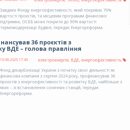
Завдяки Фонду енергоефективності, який покриває 70%
вартості проєктів, та місцевим програмам фінансової
підтримки, ОСББ може покрити до 90% вартості
термомодернізації будівлі, передає Енергореформа.
нансував 36 проєктів з
у ВДЕ – голова правління
10.06.2025 17:40
електроенергія
,
ВДЕ
,
енергоефективність
Фонд декарбонізації України з початку своєї діяльності як
фінансова компанія з серпня 2024 року, профінансував 36
проєктів з енергоефективності та розвитку ВДЕ, найбільше з
яких – зі встановлення сонячних станцій, передає
Енергореформа.