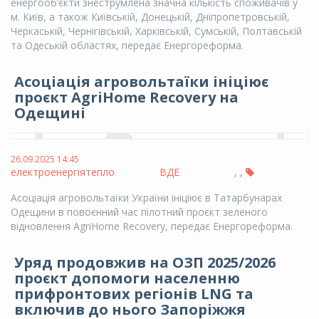
енергообʼєкти знеструмлена значна кількість споживачів у
м. Київ, а також Київській, Донецькій, Дніпропетровській,
Черкаській, Чернігівській, Харківській, Сумській, Полтавській
та Одеській областях, передає Енергореформа.
Асоціація агровольтаїки ініціює
проєкт AgriHome Recovery на
Одещині
26.09.2025 14:45
електроенергія
тепло
ВДЕ
,
,
Асоціація агровольтаїки України ініціює в Татарбунарах
Одещини в повоєнний час пілотний проєкт зеленого
відновлення AgriHome Recovery, передає Енергореформа.
Уряд продовжив на ОЗП 2025/2026
проєкт допомоги населенню
прифронтових регіонів LNG та
включив до нього Запоріжжя