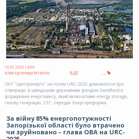
10.07.2025 14:59
електроенергія
тепло
ВДЕ
,
,
ПАТ "Центренерго" на полях URC-2025 домовилося про
співпрацю зі шведським державним фондом Swedfund в
формуванні енергоміксу, який включатиме energy storage,
газову генерацію, СЕС, передає Енергореформа.
За війну 85% енергопотужності
Запорізької області було втрачено
чи зруйновано – глава ОВА на URC-
2025