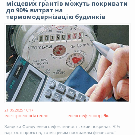
місцевих грантів можуть покривати
до 90% витрат на
термомодернізацію будинків
21.06.2025 10:17
електроенергія
тепло
енергоефективність
,
,
Завдяки Фонду енергоефективності, який покриває 70%
вартості проєктів, та місцевим програмам фінансової