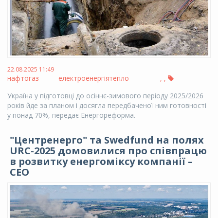
22.08.2025 11:49
нафтогаз
електроенергія
тепло
,
,
Україна у підготовці до осіннє-зимового періоду 2025/2026
років йде за планом і досягла передбаченої ним готовності
у понад 70%, передає Енергореформа.
"Центренерго" та Swedfund на полях
URC-2025 домовилися про співпрацю
в розвитку енергоміксу компанії –
СЕО