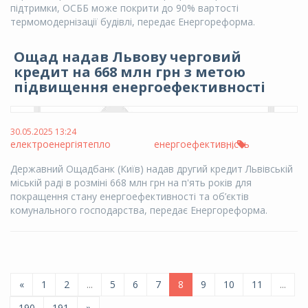
підтримки, ОСББ може покрити до 90% вартості
термомодернізації будівлі, передає Енергореформа.
Ощад надав Львову черговий
кредит на 668 млн грн з метою
підвищення енергоефективності
30.05.2025 13:24
електроенергія
тепло
енергоефективність
,
,
Державний Ощадбанк (Київ) надав другий кредит Львівській
міській раді в розміні 668 млн грн на п'ять років для
покращення стану енергоефективності та об’єктів
комунального господарства, передає Енергореформа.
«
1
2
...
5
6
7
8
9
10
11
...
190
191
»