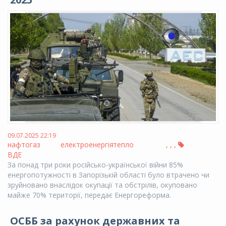
09.07.2025 22:19
нафтогаз
електроенергія
тепло
,
,
,
ВДЕ
За понад три роки російсько-української війни 85%
енергопотужності в Запорізькій області було втрачено чи
зруйновано внаслідок окупації та обстрілів, окуповано
майже 70% території, передає Енергореформа.
ОСББ за рахунок державних та