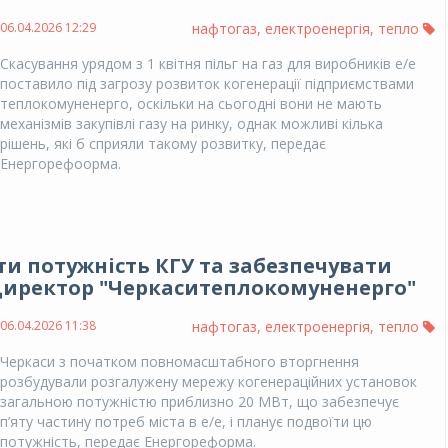
06.04.2026 12:29
нафтогаз
,
електроенергія
,
тепло
Скасування урядом з 1 квітня пільг на газ для виробників е/е
поставило під загрозу розвиток когенерації підприємствами
теплокомуненерго, оскільки на сьогодні вони не мають
механізмів закупівлі газу на ринку, однак можливі кілька
рішень, які б сприяли такому розвитку, передає
Енергорефоорма.
ти потужність КГУ та забезпечувати
– директор "Черкаситеплокомуненерго"
06.04.2026 11:38
нафтогаз
,
електроенергія
,
тепло
Черкаси з початком повномасштабного вторгнення
розбудували розгалужену мережу когенераційних установок
загальною потужністю приблизно 20 МВт, що забезпечує
п’яту частину потреб міста в е/е, і планує подвоїти цю
потужність, передає Енергореформа.