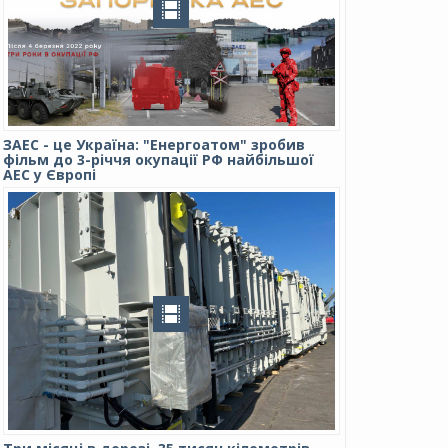
ЗАЕС - це Україна: "Енергоатом" зробив
фільм до 3-річчя окупації РФ найбільшої
АЕС у Європі