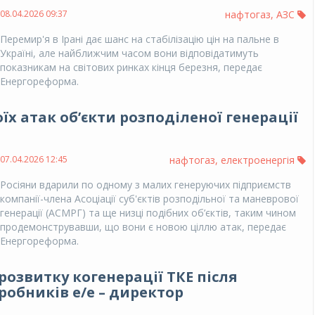
08.04.2026 09:37
нафтогаз
,
АЗС
Перемир'я в Ірані дає шанс на стабілізацію цін на пальне в
Україні, але найближчим часом вони відповідатимуть
показникам на світових ринках кінця березня, передає
Енергореформа.
х атак об’єкти розподіленої генерації
07.04.2026 12:45
нафтогаз
,
електроенергія
Росіяни вдарили по одному з малих генеруючих підприємств
компанії-члена Асоціації суб'єктів розподільної та маневрової
генерації (АСМРГ) та ще низці подібних об’єктів, таким чином
продемонструвавши, що вони є новою ціллю атак, передає
Енергореформа.
розвитку когенерації ТКЕ після
робників е/е – директор