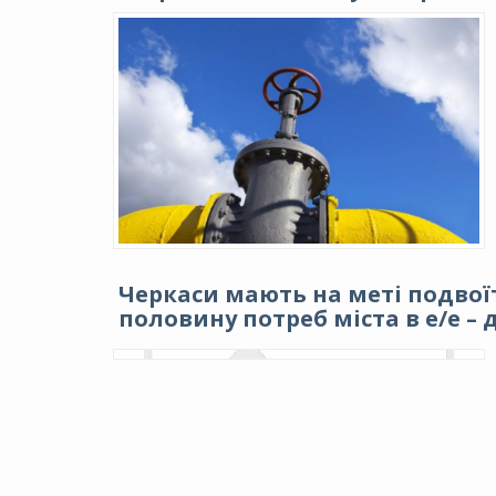
Черкаси мають на меті подвої
половину потреб міста в е/е 