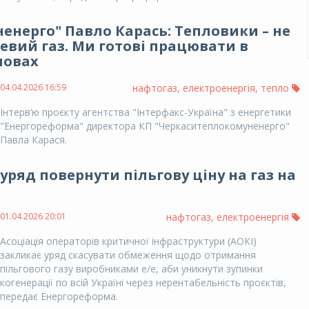
нерго" Павло Карась: Тепловики – не
вий газ. Ми готові працювати в
мовах
04.04.2026 16:59
нафтогаз
,
електроенергія
,
тепло
Інтерв’ю проєкту агентства "Інтерфакс-Україна" з енергетики
"Енергореформа" директора КП "Черкаситеплокомуненерго"
Павла Карася.
уряд повернути пільгову ціну на газ на
01.04.2026 20:01
нафтогаз
,
електроенергія
Асоціація операторів критичної інфраструктури (АОКІ)
закликає уряд скасувати обмеження щодо отримання
пільгового газу виробниками е/е, аби уникнути зупинки
когенерації по всій Україні через нерентабельність проєктів,
передає Енергореформа.