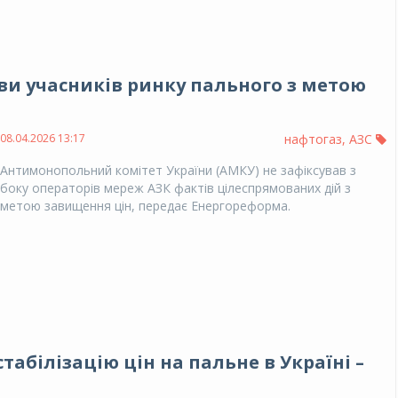
ви учасників ринку пального з метою
08.04.2026 13:17
нафтогаз
,
АЗС
Антимонопольний комітет України (АМКУ) не зафіксував з
боку операторів мереж АЗК фактів цілеспрямованих дій з
метою завищення цін, передає Енергореформа.
стабілізацію цін на пальне в Україні –