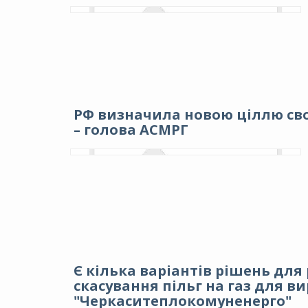
РФ визначила новою ціллю свої
– голова АСМРГ
Є кілька варіантів рішень для 
скасування пільг на газ для ви
"Черкаситеплокомуненерго"