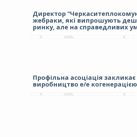
Директор "Черкаситеплокомуне
жебраки, які випрошують деше
ринку, але на справедливих у
Профільна асоціація закликає 
виробництво е/е когенерацією