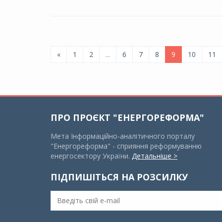
«
1
2
...
6
7
8
9
10
11
ПРО ПРОЄКТ "ЕНЕРГОРЕФОРМА"
Мета Інформаційно-аналітичного порталу
"Енергореформа" - сприяння реформуванню
енергосектору України.
Детальніше >
ПІДПИШІТЬСЯ НА РОЗСИЛКУ