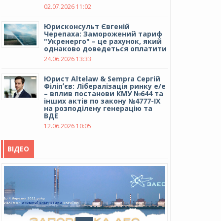
02.07.2026 11:02
Юрисконсульт Євгеній
Черепаха: Заморожений тариф
"Укренерго" – це рахунок, який
однаково доведеться оплатити
24.06.2026 13:33
Юрист Altelaw & Sempra Сергій
Філіпʼєв: Лібералізація ринку е/е
– вплив постанови КМУ №644 та
інших актів по закону №4777-IX
на розподілену генерацію та
ВДЕ
12.06.2026 10:05
ВІДЕО