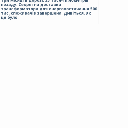
Три місяці в дорозі, 35 тисяч кілометрів
позаду. Секретна доставка
трансформатора для енергопостачання 500
тис. споживачів завершена. Дивіться, як
це було.